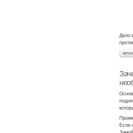
Дело 
проти
читат
Зач
нео
Основ
подня
котор
Проме
Если 
Зимой