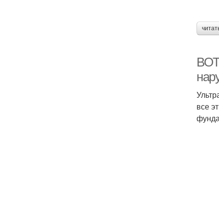
читат
ВОТ
нар
Ультр
все э
фунда