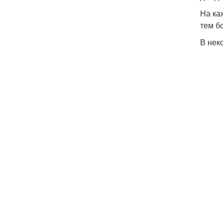
На ка
тем б
В нек