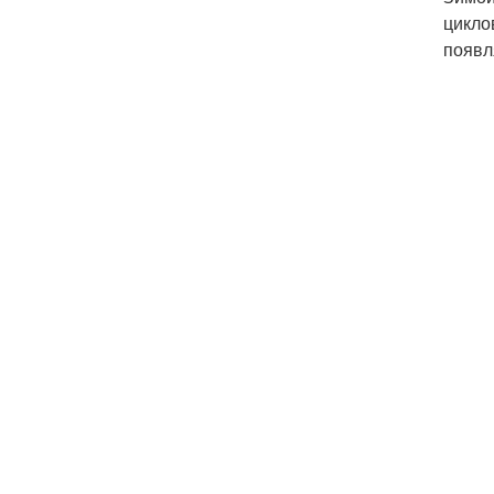
цикло
появл