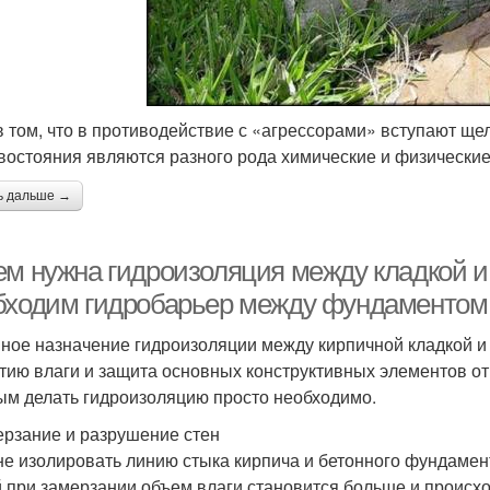
в том, что в противодействие с «агрессорами» вступают ще
востояния являются разного рода химические и физические
ь дальше →
ем нужна гидроизоляция между кладкой и
бходим гидробарьер между фундаментом 
ное назначение гидроизоляции между кирпичной кладкой 
тию влаги и защита основных конструктивных элементов от
ым делать гидроизоляцию просто необходимо.
рзание и разрушение стен
не изолировать линию стыка кирпича и бетонного фундамента
 при замерзании объем влаги становится больше и происхо