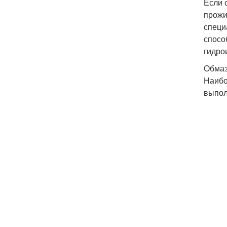
Если 
прожи
специ
спосо
гидро
Обмаз
Наибо
выпол