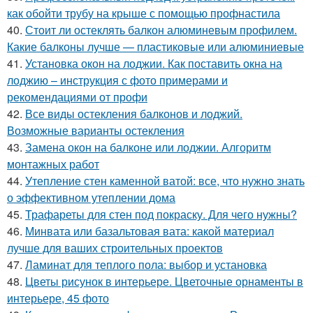
как обойти трубу на крыше с помощью профнастила
40.
Стоит ли остеклять балкон алюминевым профилем.
Какие балконы лучше — пластиковые или алюминиевые
41.
Установка окон на лоджии. Как поставить окна на
лоджию – инструкция с фото примерами и
рекомендациями от профи
42.
Все виды остекления балконов и лоджий.
Возможные варианты остекления
43.
Замена окон на балконе или лоджии. Алгоритм
монтажных работ
44.
Утепление стен каменной ватой: все, что нужно знать
о эффективном утеплении дома
45.
Трафареты для стен под покраску. Для чего нужны?
46.
Минвата или базальтовая вата: какой материал
лучше для ваших строительных проектов
47.
Ламинат для теплого пола: выбор и установка
48.
Цветы рисунок в интерьере. Цветочные орнаменты в
интерьере, 45 фото