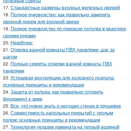
полезные советы
17.
Стандартные размеры входных железных дверей
18.
Полное руководство: как правильно замерить
дверной проем для входной двери
19.
Полное руководство по покраске потолка в квартире
своими руками
20.
Headlines:
21.
Отделка ванной комнаты ПВХ панелями: шаг за
шагом
22.
Полные секреты отделки ванной комнаты ПВХ
панелями
23.
Устраивая вентиляцию для холодного подпола:
основные принципы и рекомендации
24.
Защита от холода: как правильно готовить
фундамент к зиме
25.
Все, что нужно знать о несущих стенах в хрущевке
26.
Совместимость напольных покрытий с теплым
полом: основные принципы и рекомендации
27.
Технология укладки ламината на теплый водяной