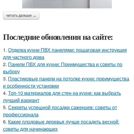
читать дальше →
Последние обновления на сайте:
1.
Отделка кухни ПВХ панелями: пошаговая инструкция
для частного дома
2.
Панели ПВХ для кухни: Преимущества и советы по
выбору
3.
Пластиковые панели на потолке кухни: преимущества
и особенности установки
4.
Топ-10 материалов для стен на кухне: как выбрать
лучший вариант
5.
Секреты успешной посадки саженцев: советы от
профессионала
6.
Какие плодовые деревья лучше посадить весной:
советы для начинающих