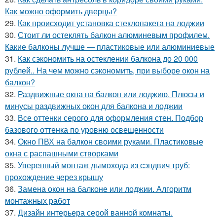
Как можно оформить дверцы?
29.
Как происходит установка стеклопакета на лоджии
30.
Стоит ли остеклять балкон алюминевым профилем.
Какие балконы лучше — пластиковые или алюминиевые
31.
Как сэкономить на остеклении балкона до 20 000
рублей.. На чем можно сэкономить, при выборе окон на
балкон?
32.
Раздвижные окна на балкон или лоджию. Плюсы и
минусы раздвижных окон для балкона и лоджии
33.
Все оттенки серого для оформления стен. Подбор
базового оттенка по уровню освещенности
34.
Окно ПВХ на балкон своими руками. Пластиковые
окна с распашными створками
35.
Уверенный монтаж дымохода из сэндвич труб:
прохождение через крышу
36.
Замена окон на балконе или лоджии. Алгоритм
монтажных работ
37.
Дизайн интерьера серой ванной комнаты.