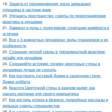
19.
Защита от проникновения: когда закрывают
отдушины в частном доме
20.
Улучшить пространство: советы по перепланировке
квартиры в хрущевке
21.
Ламинат и полы с подогревом: сочетание комфорта и
эстетики
22.
Все о 3-комнатных хрущевках: виды планировок и их
особенности
23.
Создание уютной среды в трёхкомнатной квартире:
дизайн для хрущёвки
24.
Сохраняйте историю: почему некоторые стены в
хрущевках лучше не сносить
25.
Как построить гостевой Домик в сказочном стиле.
Домик хоббита
26.
Красота Цветочной стены в каждом кадре: как
скачать картинки для своего компьютера
27.
Как достичь успеха в бизнесе: подробные рассказы и
дельные советы специалистов
28.
Как сделать антресоль в коридоре своими руками.