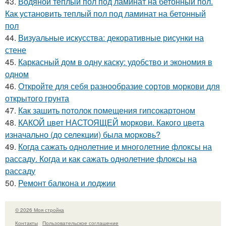
43.
Водяной тёплый пол под ламинат на бетонный пол.
Как установить теплый пол под ламинат на бетонный
пол
44.
Визуальные искусства: декоративные рисунки на
стене
45.
Каркасный дом в одну каску: удобство и экономия в
одном
46.
Откройте для себя разнообразие сортов моркови для
открытого грунта
47.
Как зашить потолок помещения гипсокартоном
48.
КАКОЙ цвет НАСТОЯЩЕЙ моркови. Какого цвета
изначально (до селекции) была морковь?
49.
Когда сажать однолетние и многолетние флоксы на
рассаду. Когда и как сажать однолетние флоксы на
рассаду
50.
Ремонт балкона и лоджии
© 2026 Моя стройка
Контакты
Пользовательское соглашение