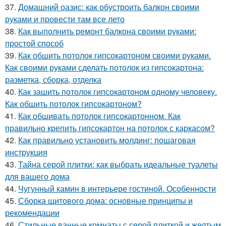
37.
Домашний оазис: как обустроить балкон своими
руками и провести там все лето
38.
Как выполнить ремонт балкона своими руками:
простой способ
39.
Как обшить потолок гипсокартоном своими руками.
Как своими руками сделать потолок из гипсокартона:
разметка, сборка, отделка
40.
Как зашить потолок гипсокартоном одному человеку.
Как обшить потолок гипсокартоном?
41.
Как обшивать потолок гипсокартонном. Как
правильно крепить гипсокартон на потолок с каркасом?
42.
Как правильно установить молдинг: пошаговая
инструкция
43.
Тайна серой плитки: как выбрать идеальные туалеты
для вашего дома
44.
Чугунный камин в интерьере гостиной. Особенности
45.
Сборка щитового дома: основные принципы и
рекомендации
46.
Стильные ванные комнаты с серой плиткой и желтым