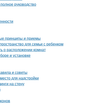
 полное руководство
енности
ные принципы и приемы
пространство для семьи с ребенком
ть о расположении комнат
ыборе и установке
равила и советы
 место для надстройки
инги на стену
б
лконов