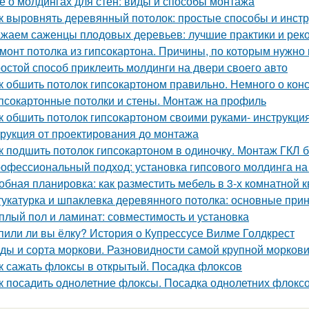
е о молдингах для стен: виды и способы монтажа
к выровнять деревянный потолок: простые способы и инст
жаем саженцы плодовых деревьев: лучшие практики и рек
монт потолка из гипсокартона. Причины, по которым нужно 
остой способ приклеить молдинги на двери своего авто
к обшить потолок гипсокартоном правильно. Немного о кон
псокартонные потолки и стены. Монтаж на профиль
к обшить потолок гипсокартоном своими руками- инструкция
трукция от проектирования до монтажа
к подшить потолок гипсокартоном в одиночку. Монтаж ГКЛ б
офессиональный подход: установка гипсового молдинга на
обная планировка: как разместить мебель в 3-х комнатной 
укатурка и шпаклевка деревянного потолка: основные при
плый пол и ламинат: совместимость и установка
пили ли вы ёлку? История о Купрессусе Вилме Голдкрест
ды и сорта моркови. Разновидности самой крупной морков
к сажать флоксы в открытый. Посадка флоксов
к посадить однолетние флоксы. Посадка однолетних флокс