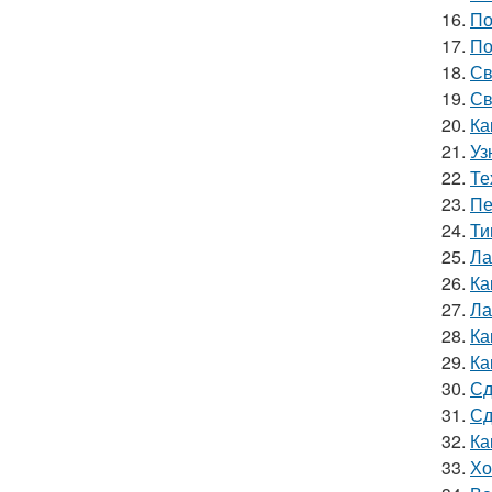
16.
По
17.
По
18.
Св
19.
Св
20.
Ка
21.
Уз
22.
Те
23.
Пе
24.
Ти
25.
Ла
26.
Ка
27.
Ла
28.
Ка
29.
Ка
30.
Сд
31.
Сд
32.
Ка
33.
Хо