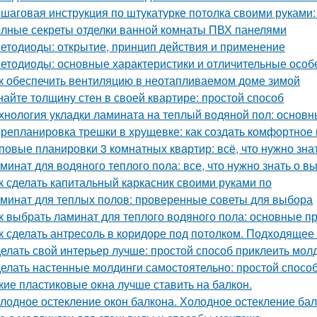
шаговая инструкция по штукатурке потолка своими руками:
лные секреты отделки ванной комнаты ПВХ панелями
етодиоды: открытие, принцип действия и применение
етодиоды: основные характеристики и отличительные особ
к обеспечить вентиляцию в неотапливаемом доме зимой
найте толщину стен в своей квартире: простой способ
хнология укладки ламината на теплый водяной пол: основ
репланировка трешки в хрущевке: как создать комфортное 
повые планировки 3 комнатных квартир: всё, что нужно зна
минат для водяного теплого пола: все, что нужно знать о в
к сделать капитальный каркасник своими руками по
минат для теплых полов: проверенные советы для выбора
к выбрать ламинат для теплого водяного пола: основные п
к сделать антресоль в коридоре под потолком. Подходящее
елать свой интерьер лучше: простой способ приклеить молд
елать настенные молдинги самостоятельно: простой спосо
кие пластиковые окна лучше ставить на балкон.
лодное остекление окон балкона. Холодное остекление ба