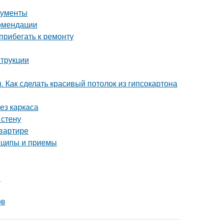
рументы
омендации
прибегать к ремонту
струкции
. Как сделать красивый потолок из гипсокартона
ез каркаса
 стену
квартире
нципы и приемы
и
ов