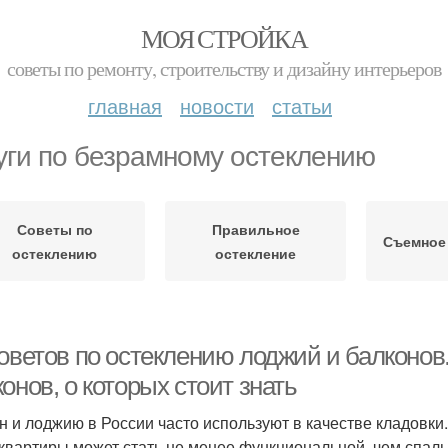
МОЯ СТРОЙКА
советы по ремонту, строительству и дизайну интерьеров
главная
новости
статьи
уги по безрамному остеклению
Советы по
Правильное
Съемное
остеклению
остекление
советов по остеклению лоджий и балконов
онов, о которых стоит знать
н и лоджию в России часто используют в качестве кладовки.
 квартиры может стать не менее функциональной, чем спал