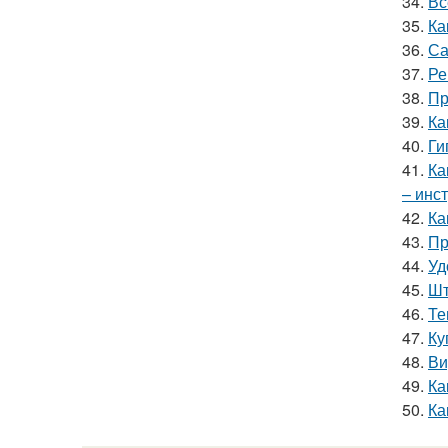
34.
Вс
35.
Ка
36.
Са
37.
Ре
38.
Пр
39.
Ка
40.
Ги
41.
Ка
– инс
42.
Ка
43.
Пр
44.
Уд
45.
Шт
46.
Те
47.
Ку
48.
Ви
49.
Ка
50.
Ка