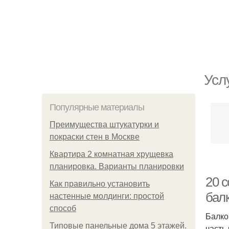
Усл
Популярные материалы
Преимущества штукатурки и
покраски стен в Москве
Квартира 2 комнатная хрущевка
планировка. Варианты планировки
20 
Как правильно установить
балк
настенные молдинги: простой
способ
Балко
Типовые панельные дома 5 этажей.
часть