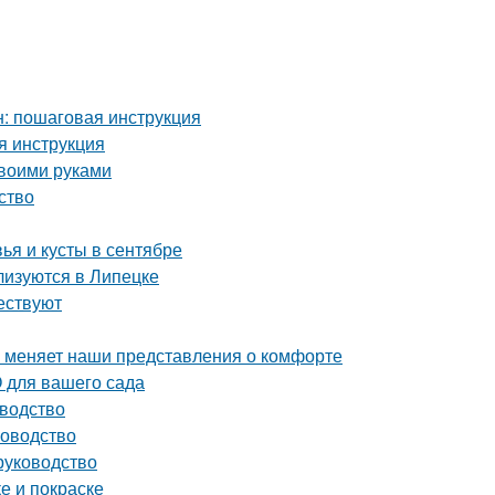
: пошаговая инструкция
я инструкция
своими руками
ство
ья и кусты в сентябре
лизуются в Липецке
ествуют
а меняет наши представления о комфорте
 для вашего сада
оводство
ководство
руководство
е и покраске