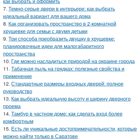
как выбрать и оформить
7.
Темно-серые двери в интерьере: как выбрать
идеальный вариант для вашего дома
8.
Как организовать пространство в 2-комнатной
хрущевке для семьи с двумя детьми
9.
Три способа преобразить двушку в хрущевке:
планировочные идеи для малогабаритного
пространства
10.
Где можно насладиться природой на окраине города
11.
Табачная пыль на грядках: полезные свойства и
применение
12.
Стандартные размеры входных дверей: полное
руководство
13.
Как выбрать идеальную высоту и ширину дверного
проема
14.
Тамбур в частном доме: как сделать вход более
комфортным
15.
Есть ли уникальные достопримечательности, которые
можно найти только в Саратове