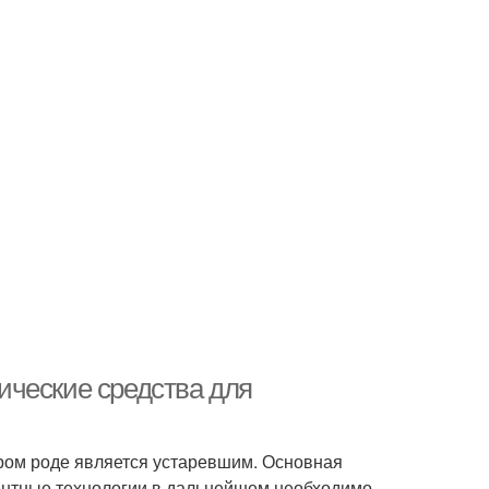
ические средства для
тором роде является устаревшим. Основная
гентные технологии в дальнейшем необходимо