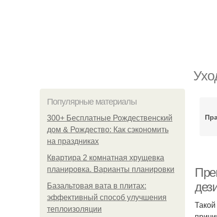
Ухо
Популярные материалы
Пр
300+ Бесплатные Рождественский
дом & Рождество: Как сэкономить
на праздниках
Квартира 2 комнатная хрущевка
планировка. Варианты планировки
Пре
дез
Базальтовая вата в плитах:
эффективный способ улучшения
Такой
теплоизоляции
причи