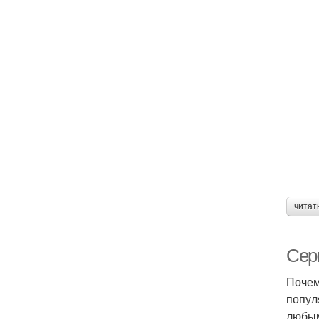
читат
Сер
Почем
попул
любым