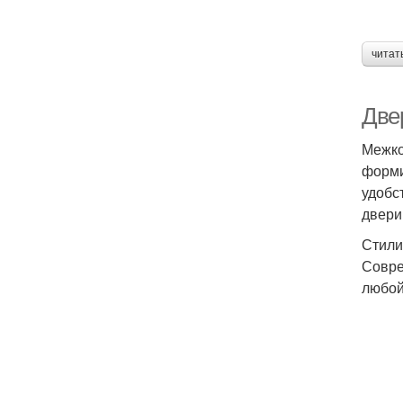
читат
Две
Межко
форми
удобс
двери
Стили
Совре
любой