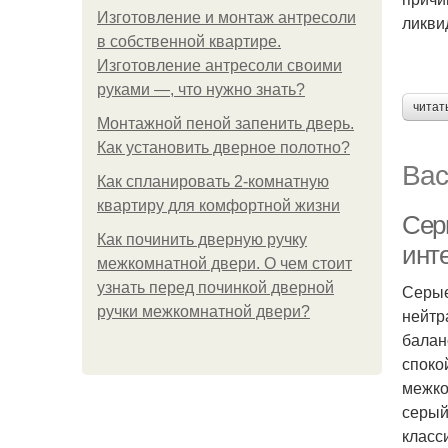
Изготовление и монтаж антресоли
ликви
в собственной квартире.
Изготовление антресоли своими
руками —, что нужно знать?
читат
Монтажной пеной запенить дверь.
Как установить дверное полотно?
Вас
Как спланировать 2-комнатную
квартиру для комфортной жизни
Сер
Как починить дверную ручку
инт
межкомнатной двери. О чем стоит
узнать перед починкой дверной
Серые
ручки межкомнатной двери?
нейтр
балан
споко
межко
серый
класс