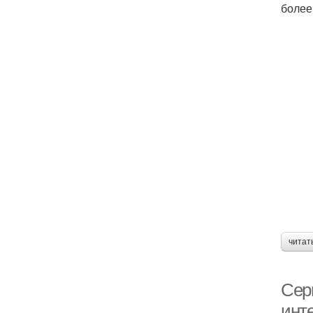
более
читат
Сер
инт