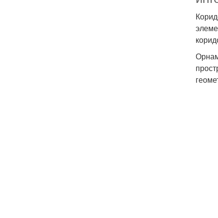
Корид
элеме
корид
Орнам
прост
геоме