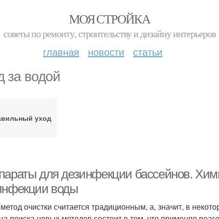
МОЯ СТРОЙКА
советы по ремонту, строительству и дизайну интерьеров
главная
новости
статьи
д за водой
авильный уход
параты для дезинфекции бассейнов. Хим
инфекции воды
 метод очистки считается традиционным, а, значит, в неко
на поиска новых методов состоит в том, что применяя реа