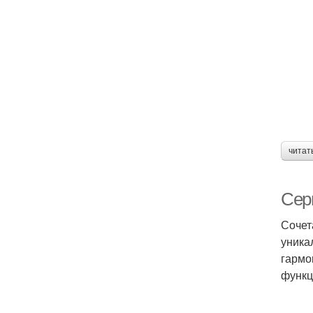
читат
Сер
Сочет
уника
гармо
функц