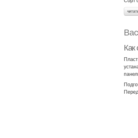
Сорт 
читат
Вас
Как 
Пласт
устан
панел
Подго
Перед