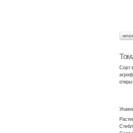
читат
Том
Сорт 
агроф
откры
Упако
Расте
Стебл