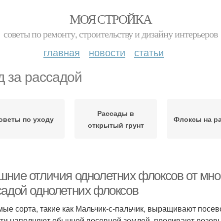
МОЯ СТРОЙКА
советы по ремонту, строительству и дизайну интерьеров
главная
новости
статьи
д за рассадой
Рассады в
оветы по уходу
Флоксы на р
открытый грунт
шние отличия однолетних флоксов от мног
садой однолетних флоксов
ые сорта, такие как Мальчик-с-пальчик, выращивают посев
ти наполняют обычной посевной землей, проливают розовы