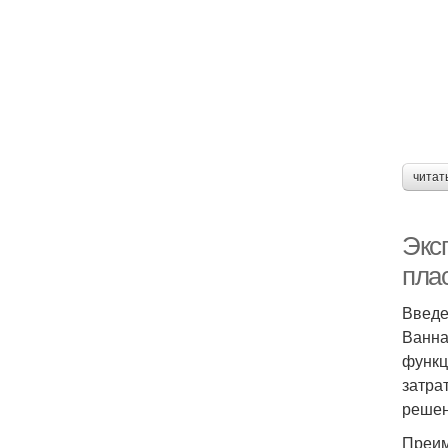
читат
Экс
пла
Введ
Ванна
функц
затра
решен
Преим