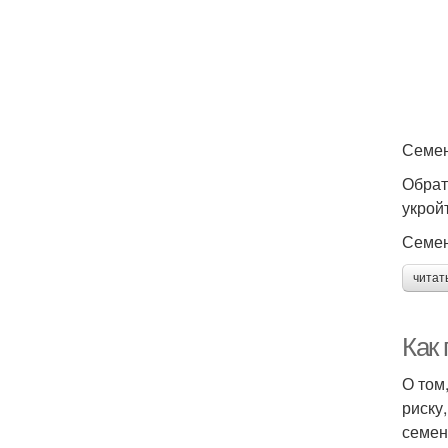
Семен
Обрат
укройт
Семен
читат
Как
О том
риску
семен