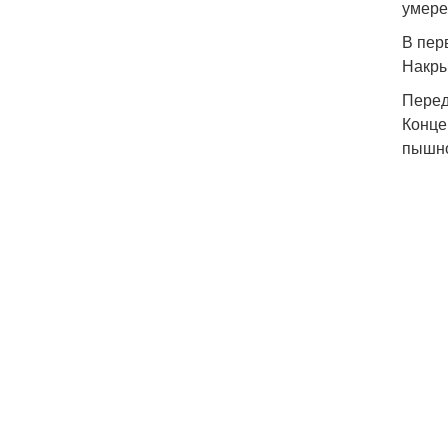
умере
В пер
Накры
Перед
Конце
пышно