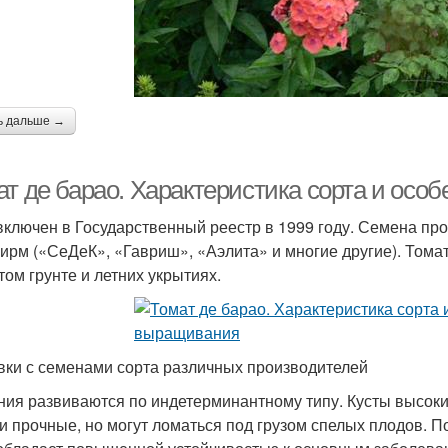
ь дальше →
ат де барао. Характеристика сорта и ос
включен в Государственный реестр в 1999 году. Семена пр
ирм («СеДеК», «Гавриш», «Аэлита» и многие другие). Тома
том грунте и летних укрытиях.
вки с семенами сорта различных производителей
ния развиваются по индетерминантному типу. Кусты высокие
и прочные, но могут ломаться под грузом спелых плодов. П