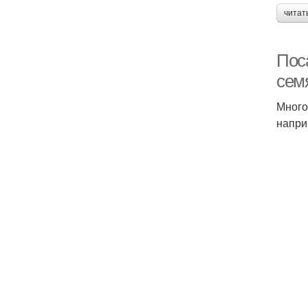
читат
Пос
семя
Много
напри