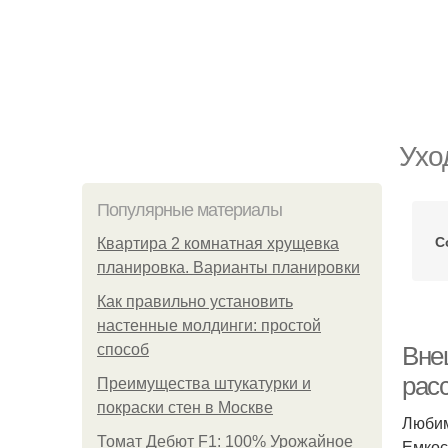
Ухо
Популярные материалы
С
Квартира 2 комнатная хрущевка
планировка. Варианты планировки
Как правильно установить
настенные молдинги: простой
способ
Вне
рас
Преимущества штукатурки и
покраски стен в Москве
Любим
Томат Дебют F1: 100% Урожайное
Емкос