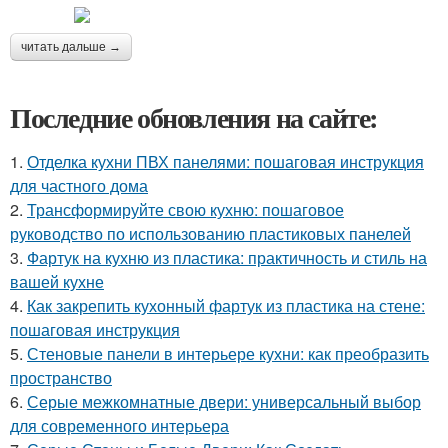
читать дальше →
Последние обновления на сайте:
1.
Отделка кухни ПВХ панелями: пошаговая инструкция
для частного дома
2.
Трансформируйте свою кухню: пошаговое
руководство по использованию пластиковых панелей
3.
Фартук на кухню из пластика: практичность и стиль на
вашей кухне
4.
Как закрепить кухонный фартук из пластика на стене:
пошаговая инструкция
5.
Стеновые панели в интерьере кухни: как преобразить
пространство
6.
Серые межкомнатные двери: универсальный выбор
для современного интерьера