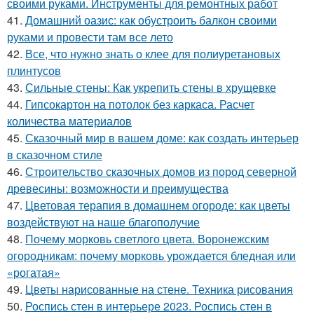
своими руками. Инструменты для ремонтных работ
41.
Домашний оазис: как обустроить балкон своими
руками и провести там все лето
42.
Все, что нужно знать о клее для полиуретановых
плинтусов
43.
Сильные стены: Как укрепить стены в хрущевке
44.
Гипсокартон на потолок без каркаса. Расчет
количества материалов
45.
Сказочный мир в вашем доме: как создать интерьер
в сказочном стиле
46.
Строительство сказочных домов из пород северной
древесины: возможности и преимущества
47.
Цветовая терапия в домашнем огороде: как цветы
воздействуют на наше благополучие
48.
Почему морковь светлого цвета. Воронежским
огородникам: почему морковь урождается бледная или
«рогатая»
49.
Цветы нарисованные на стене. Техника рисования
50.
Роспись стен в интерьере 2023. Роспись стен в