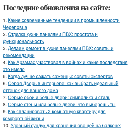
Последние обновления на сайте:
1.
Какие современные тенденции в промышленности
Череповца
2.
Отделка кухни панелями ПВХ: простота и
функциональность
3.
Делаем ремонт в кухне панелями ПВХ: советы и
рекомендации
4.
Как Арзамас участвовал в войнах и какие последствия
это имело
5.
Когда лучше сажать саженцы: советы экспертов
6.
Серая Дверь в интерьере: как выбрать идеальный
оттенок для вашего дома
7.
Серые обои и белые двери: символика и стиль
8.
Серые стены или белые двери: что выберешь ты
9.
Как спланировать 2-комнатную квартиру для
комфортной жизни
10.
Удобный сундук для хранения овощей на балконе: