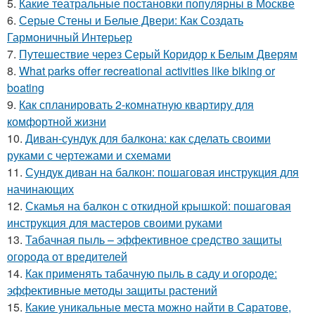
5.
Какие театральные постановки популярны в Москве
6.
Серые Стены и Белые Двери: Как Создать
Гармоничный Интерьер
7.
Путешествие через Серый Коридор к Белым Дверям
8.
What parks offer recreational activities like biking or
boating
9.
Как спланировать 2-комнатную квартиру для
комфортной жизни
10.
Диван-сундук для балкона: как сделать своими
руками с чертежами и схемами
11.
Сундук диван на балкон: пошаговая инструкция для
начинающих
12.
Скамья на балкон с откидной крышкой: пошаговая
инструкция для мастеров своими руками
13.
Табачная пыль – эффективное средство защиты
огорода от вредителей
14.
Как применять табачную пыль в саду и огороде:
эффективные методы защиты растений
15.
Какие уникальные места можно найти в Саратове,