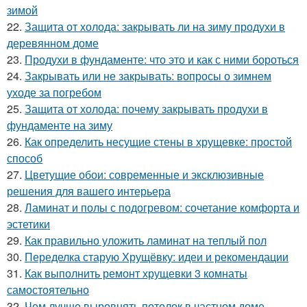
зимой
22.
Защита от холода: закрывать ли на зиму продухи в
деревянном доме
23.
Продухи в фундаменте: что это и как с ними бороться
24.
Закрывать или не закрывать: вопросы о зимнем
уходе за погребом
25.
Защита от холода: почему закрывать продухи в
фундаменте на зиму
26.
Как определить несущие стены в хрущевке: простой
способ
27.
Цветущие обои: современные и эксклюзивные
решения для вашего интерьера
28.
Ламинат и полы с подогревом: сочетание комфорта и
эстетики
29.
Как правильно уложить ламинат на теплый пол
30.
Переделка старую Хрущёвку: идеи и рекомендации
31.
Как выполнить ремонт хрущевки 3 комнаты
самостоятельно
32.
Чем лучше выровнять потолок в частном доме.