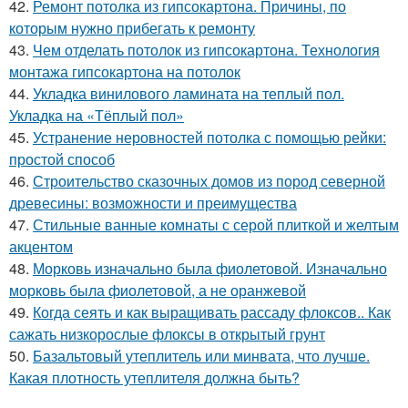
42.
Ремонт потолка из гипсокартона. Причины, по
которым нужно прибегать к ремонту
43.
Чем отделать потолок из гипсокартона. Технология
монтажа гипсокартона на потолок
44.
Укладка винилового ламината на теплый пол.
Укладка на «Тёплый пол»
45.
Устранение неровностей потолка с помощью рейки:
простой способ
46.
Строительство сказочных домов из пород северной
древесины: возможности и преимущества
47.
Стильные ванные комнаты с серой плиткой и желтым
акцентом
48.
Морковь изначально была фиолетовой. Изначально
морковь была фиолетовой, а не оранжевой
49.
Когда сеять и как выращивать рассаду флоксов.. Как
сажать низкорослые флоксы в открытый грунт
50.
Базальтовый утеплитель или минвата, что лучше.
Какая плотность утеплителя должна быть?