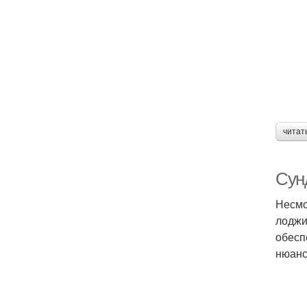
читат
Сун
Несмо
лоджи
обесп
нюанс