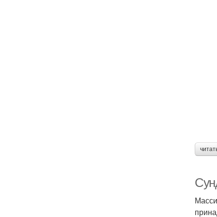
читат
Сун
Масси
прина