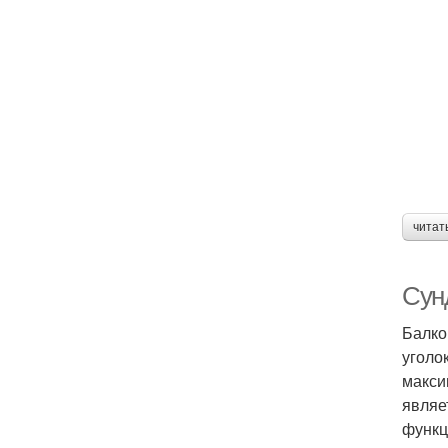
читат
Сун
Балко
уголо
макси
являе
функц