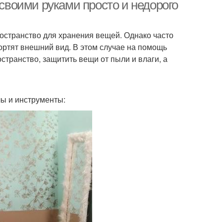
тивного хранения
 своими руками просто и недорого
ространство для хранения вещей. Однако часто
оды на балконе
Диваны на балкон
ртят внешний вид. В этом случае на помощь
странство, защитить вещи от пыли и влаги, а
мейка на балкон
Ящик на балконе
ы и инструменты: