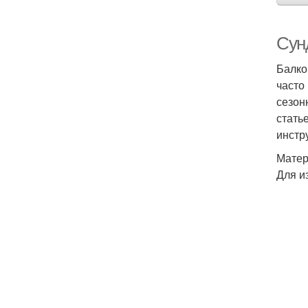
Сун
Балко
часто
сезон
стать
инстр
Матер
Для и