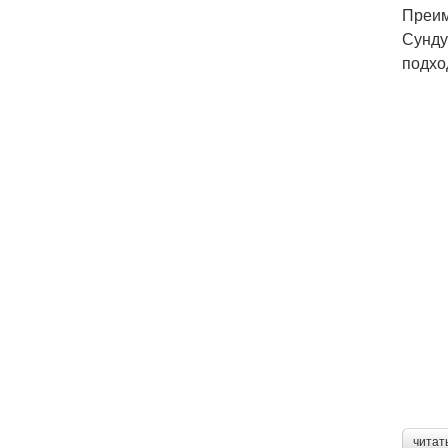
Преим
Сунду
подхо
читат