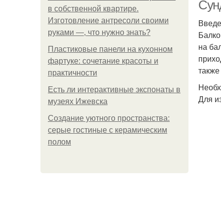
Сунд
в собственной квартире.
Изготовление антресоли своими
Введ
руками —, что нужно знать?
Балко
на ба
Пластиковые панели на кухонном
прихо
фартуке: сочетание красоты и
также
практичности
Необх
Есть ли интерактивные экспонаты в
Для и
музеях Ижевска
Создание уютного пространства:
серые гостиные с керамическим
Ди
полом