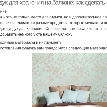
комфортного отдыха
эффек
ук для хранения на балконе: как сделать
ение
н – это не только место для отдыха, но и дополнительное п
Отсеки к сундуку
Условия на балконе
Пог
лконе скапливаются разные предметы, которые мешают и по
дит сундук для хранения. Он позволит вам организовать про
 добавить немного уюта вашему балкону.
одимые материалы и инструменты
Руки на балкон
Ящик на балкон
Ска
зготовления сундука вам понадобятся следующие материал
ван-ящик на балкон