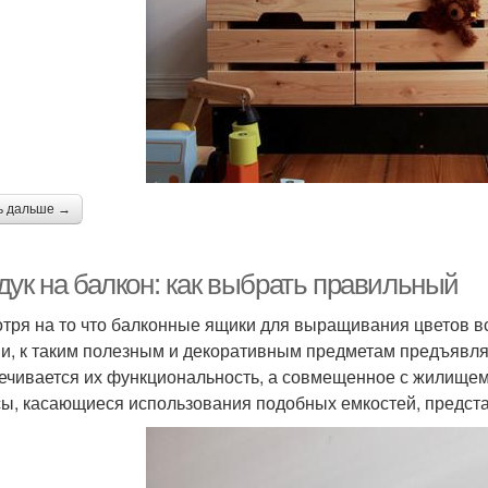
ь дальше →
дук на балкон: как выбрать правильный
тря на то что балконные ящики для выращивания цветов вс
и, к таким полезным и декоративным предметам предъявля
ечивается их функциональность, а совмещенное с жилище
ы, касающиеся использования подобных емкостей, предст