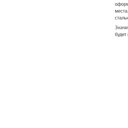
оформ
места
сталь
Значи
будет