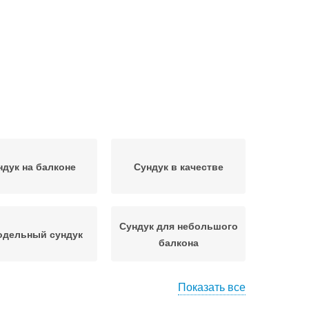
ндук на балконе
Сундук в качестве
Сундук для небольшого
одельный сундук
балкона
Показать все
Сундук для
Сундук от ларца