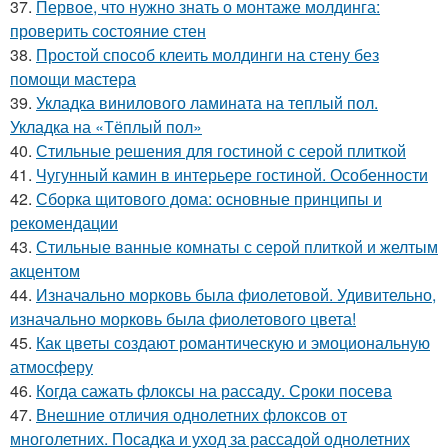
37.
Первое, что нужно знать о монтаже молдинга:
проверить состояние стен
38.
Простой способ клеить молдинги на стену без
помощи мастера
39.
Укладка винилового ламината на теплый пол.
Укладка на «Тёплый пол»
40.
Стильные решения для гостиной с серой плиткой
41.
Чугунный камин в интерьере гостиной. Особенности
42.
Сборка щитового дома: основные принципы и
рекомендации
43.
Стильные ванные комнаты с серой плиткой и желтым
акцентом
44.
Изначально морковь была фиолетовой. Удивительно,
изначально морковь была фиолетового цвета!
45.
Как цветы создают романтическую и эмоциональную
атмосферу
46.
Когда сажать флоксы на рассаду. Сроки посева
47.
Внешние отличия однолетних флоксов от
многолетних. Посадка и уход за рассадой однолетних