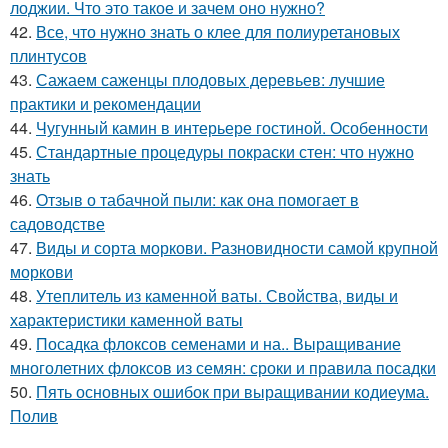
лоджии. Что это такое и зачем оно нужно?
42.
Все, что нужно знать о клее для полиуретановых
плинтусов
43.
Сажаем саженцы плодовых деревьев: лучшие
практики и рекомендации
44.
Чугунный камин в интерьере гостиной. Особенности
45.
Стандартные процедуры покраски стен: что нужно
знать
46.
Отзыв о табачной пыли: как она помогает в
садоводстве
47.
Виды и сорта моркови. Разновидности самой крупной
моркови
48.
Утеплитель из каменной ваты. Свойства, виды и
характеристики каменной ваты
49.
Посадка флоксов семенами и на.. Выращивание
многолетних флоксов из семян: сроки и правила посадки
50.
Пять основных ошибок при выращивании кодиеума.
Полив