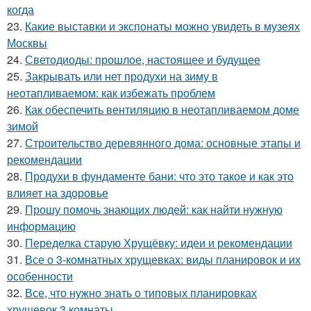
когда
23.
Какие выставки и экспонаты можно увидеть в музеях
Москвы
24.
Светодиоды: прошлое, настоящее и будущее
25.
Закрывать или нет продухи на зиму в
неотапливаемом: как избежать проблем
26.
Как обеспечить вентиляцию в неотапливаемом доме
зимой
27.
Строительство деревянного дома: основные этапы и
рекомендации
28.
Продухи в фундаменте бани: что это такое и как это
влияет на здоровье
29.
Прошу помочь знающих людей: как найти нужную
информацию
30.
Переделка старую Хрущёвку: идеи и рекомендации
31.
Все о 3-комнатных хрущевках: виды планировок и их
особенности
32.
Все, что нужно знать о типовых планировках
хрущевок 3 комнаты