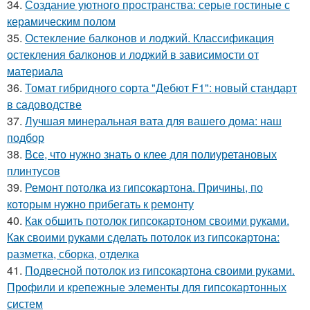
34.
Создание уютного пространства: серые гостиные с
керамическим полом
35.
Остекление балконов и лоджий. Классификация
остекления балконов и лоджий в зависимости от
материала
36.
Томат гибридного сорта "Дебют F1": новый стандарт
в садоводстве
37.
Лучшая минеральная вата для вашего дома: наш
подбор
38.
Все, что нужно знать о клее для полиуретановых
плинтусов
39.
Ремонт потолка из гипсокартона. Причины, по
которым нужно прибегать к ремонту
40.
Как обшить потолок гипсокартоном своими руками.
Как своими руками сделать потолок из гипсокартона:
разметка, сборка, отделка
41.
Подвесной потолок из гипсокартона своими руками.
Профили и крепежные элементы для гипсокартонных
систем