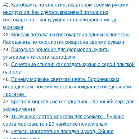
42.
Как обшить потолок гипсокартоном своими руками-
инструкция. Как сделать красивый потолок из
гипсокартона – инструкция от проектирования до
монтажа
43.
Монтаж потолка из гипсокартона одним человеком.
Как сделать потолок из гипсокартона своими руками
44.
Выгодное решение для фермеров: купить
ультраранние сорта картофеля
45.
Сочетание стилей: как создать кухню с серой плиткой
на полу
46.
Почему морковь светлого цвета. Воронежским
огородникам: почему морковь урождается бледная или
«рогатая»
47.
Красная морковь без сердцевины. Хороший сорт для
эксперимента
48.
15 лучших сортов моркови для свежего.. Лучшие
сорта моркови: топ-20 наиболее популярных
49.
Флоксы многолетние посадка и уход. Общие
характеристики