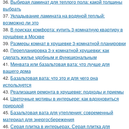
36.
Выбирая ламинат для теплого пола: какой толщины
выбрать
37.
Укладывание ламината на водяной теплый:
возможно ли это
38.
В поисках комфорта: купить 3-комнатную квартиру в
хрущёвке в Москве
39.
Размеры комнат в хрущевке 3-комнатной планировки
40.
Перепланировка 3-х комнатной хрущевки: как
сделать жилье удобным и функциональным
41.
Минвата или базальтовая вата: что лучше для
вашего дома
42.
Базальтовая вата: что это и для чего она
используется
43.
Реализация ремонта в хрущевке: подходы и приемы
44.
Цветочные мотивы в интерьере: как вдохновиться
природой
45.
Базальтовая вата для утепления: современный
материал для энергосбережения
46.
Серая плитка в интерьерах. Серая плитка для