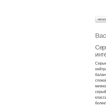
читат
Вас
Сер
инт
Серые
нейтр
балан
споко
межко
серый
класс
более