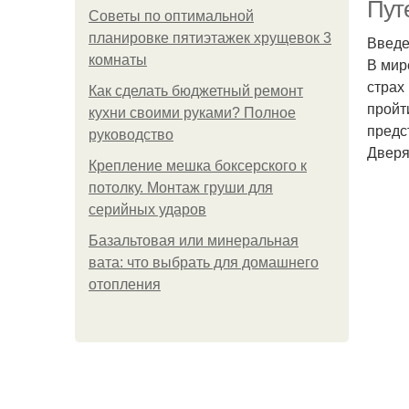
Пут
Советы по оптимальной
планировке пятиэтажек хрущевок 3
Введ
комнаты
В мир
страх
Как сделать бюджетный ремонт
пройт
кухни своими руками? Полное
предс
руководство
Дверя
Крепление мешка боксерского к
потолку. Монтаж груши для
серийных ударов
Базальтовая или минеральная
вата: что выбрать для домашнего
отопления