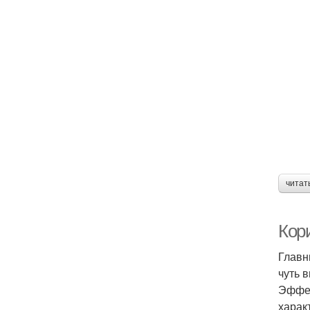
читат
Кор
Главн
чуть 
Эффек
харак