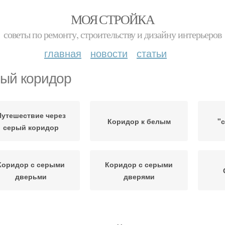
МОЯ СТРОЙКА
советы по ремонту, строительству и дизайну интерьеров
главная
новости
статьи
ый коридор
Путешествие через
Коридор к белым
"
серый коридор
Коридор с серыми
Коридор с серыми
дверьми
дверями
Двери в коридоре
Подобные коридоры
Корид