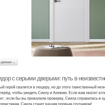
ь дальше →
идор с серыми дверьми: путь в неизвестн
ый герой свалится в пещеру, но до этого таинственный нез
вперёд, чтобы увидеть Сиилу и Аневию. Если вам хватит ат
т : если бы вы провалили проверку, Сиила справилась в о
теристикам. Сиила станет вашим первым спутником!