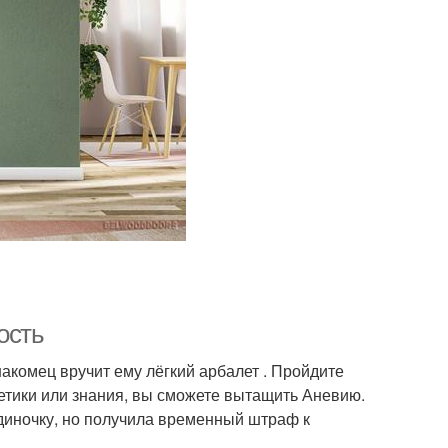
ость
накомец вручит ему лёгкий арбалет . Пройдите
летики или знания, вы сможете вытащить Аневию.
диночку, но получила временный штраф к