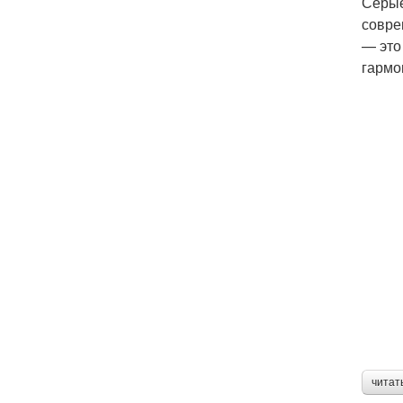
Серые
совре
— это
гармо
читат