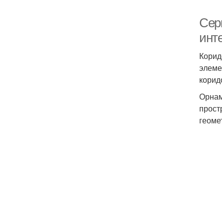
Сер
инт
Корид
элеме
корид
Орнам
прост
геоме