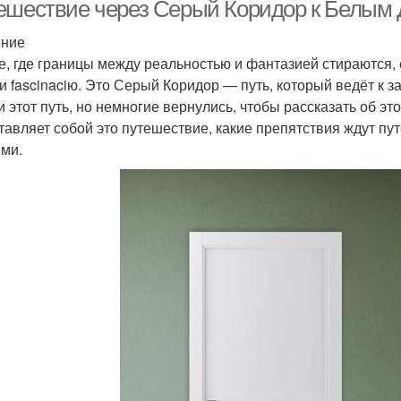
ешествие через Серый Коридор к Белым
ение
е, где границы между реальностью и фантазией стираются, 
 и fascinaciю. Это Серый Коридор — путь, который ведёт к
и этот путь, но немногие вернулись, чтобы рассказать об эт
тавляет собой это путешествие, какие препятствия ждут пу
ми.