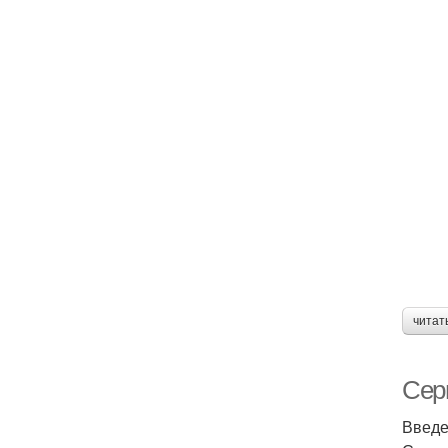
читат
Сер
Введ