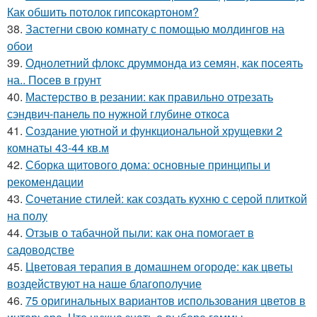
Как обшить потолок гипсокартоном?
38.
Застегни свою комнату с помощью молдингов на
обои
39.
Однолетний флокс друммонда из семян, как посеять
на.. Посев в грунт
40.
Мастерство в резании: как правильно отрезать
сэндвич-панель по нужной глубине откоса
41.
Создание уютной и функциональной хрущевки 2
комнаты 43-44 кв.м
42.
Сборка щитового дома: основные принципы и
рекомендации
43.
Сочетание стилей: как создать кухню с серой плиткой
на полу
44.
Отзыв о табачной пыли: как она помогает в
садоводстве
45.
Цветовая терапия в домашнем огороде: как цветы
воздействуют на наше благополучие
46.
75 оригинальных вариантов использования цветов в