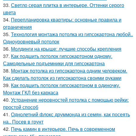
33.
Светло серая плитка в интерьере. Оттенки серого
цвета
34.
Перепланировка квартиры: основные правила и
ограничения
35.
Технология монтажа потолка из гипсокартона любой..
Одноуровневый потолок
36.
Молдинги на крыше: лучшие способы крепления
37.
Как подшить потолок гипсокартоном одному.
Самодельные подъемники для гипсокартона
38.
Монтаж потолка из гипсокартона одним человеком.
Как сделать потолок из гипсокартона своими руками
39.
Как подшить потолок гипсокартоном в одиночку.
Монтаж ГКЛ без каркаса
40.
Устранение неровностей потолка с помощью рейки:
простой способ
41.
Однолетний флокс друммонда из семян, как посеять
на.. Посев в грунт
42.
Печь камин в интерьере. Печь в современном