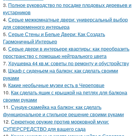
3.
Полное руководство по посадке плодовых деревьев и
кустарников
4.
Серые межкомнатные двери: универсальный выбор
для современного интерьера
5.
Серые Стены и Белые Двери: Как Создать
Гармоничный Интерьер
6.
Серые двери в интерьере квартиры: как преобразить
пространство с помощью нейтрального цвета
7.
Хрущевка 44 кв.м: советы по ремонту и обустройству
8.
Шкаф с сиденьем на балкон: как сделать своими
руками
9.
Какие необычные музеи есть в Череповце
10.
Как сделать ящик с крышкой на петлях для балкона
своими руками
11.
Сундук-скамейка на балкон: как сделать
функциональное и стильное решение своими руками
12.
Секретное оружие против морковной мухи:
СУПЕРСРЕДСТВО для вашего сада