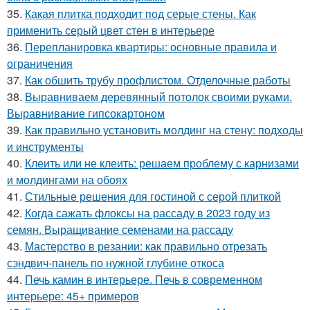
35.
Какая плитка подходит под серые стены. Как
применить серый цвет стен в интерьере
36.
Перепланировка квартиры: основные правила и
ограничения
37.
Как обшить трубу профлистом. Отделочные работы
38.
Выравниваем деревянный потолок своими руками.
Выравнивание гипсокартоном
39.
Как правильно установить молдинг на стену: подходы
и инструменты
40.
Клеить или не клеить: решаем проблему с карнизами
и молдингами на обоях
41.
Стильные решения для гостиной с серой плиткой
42.
Когда сажать флоксы на рассаду в 2023 году из
семян. Выращивание семенами на рассаду
43.
Мастерство в резании: как правильно отрезать
сэндвич-панель по нужной глубине откоса
44.
Печь камин в интерьере. Печь в современном
интерьере: 45+ примеров