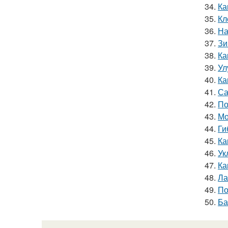
34.
Ка
35.
Кл
36.
На
37.
Зи
38.
Ка
39.
Ул
40.
Ка
41.
Са
42.
По
43.
Мо
44.
Ги
45.
Ка
46.
Ук
47.
Ка
48.
Ла
49.
По
50.
Ба