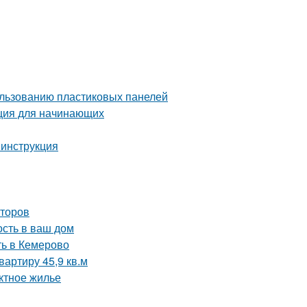
ользованию пластиковых панелей
кция для начинающих
 инструкция
аторов
ость в ваш дом
ть в Кемерово
артиру 45,9 кв.м
ктное жилье