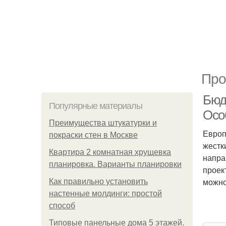
Про
Бюд
Популярные материалы
Осо
Преимущества штукатурки и
Европ
покраски стен в Москве
жестк
Квартира 2 комнатная хрущевка
напра
планировка. Варианты планировки
проек
можно
Как правильно установить
настенные молдинги: простой
способ
Типовые панельные дома 5 этажей.