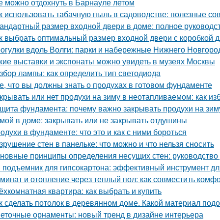
е можно отдохнуть в Барнауле летом
к использовать табачную пыль в садоводстве: полезные со
андартный размер входной двери в доме: полное руководс
к выбрать оптимальный размер входной двери с коробкой д
огулки вдоль Волги: парки и набережные Нижнего Новгоро
кие выставки и экспонаты можно увидеть в музеях Москвы
збор лампы: как определить тип светодиода
е, что вы должны знать о продухах в готовом фундаменте
крывать или нет продухи на зиму в неотапливаемом: как и
щита фундамента: почему важно закрывать продухи на зим
мой в доме: закрывать или не закрывать отдушины
одухи в фундаменте: что это и как с ними бороться
зрушение стен в панельке: что можно и что нельзя сносить
новные принципы определения несущих стен: руководство
 подъемник для гипсокартона: эффективный инструмент дл
минат и отопление через теплый пол: как совместить комфо
ёхкомнатная квартира: как выбрать и купить
к сделать потолок в деревянном доме. Какой материал под
еточные орнаменты: новый тренд в дизайне интерьера