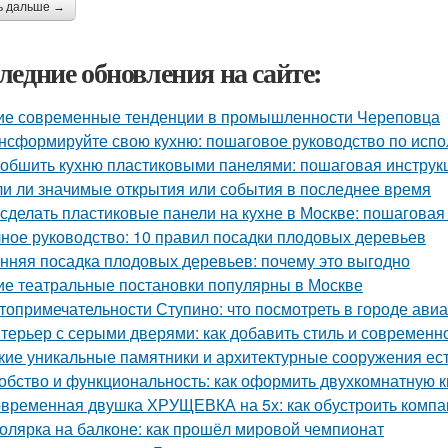
ь дальше →
ледние обновления на сайте:
ие современные тенденции в промышленности Череповца
нсформируйте свою кухню: пошаговое руководство по исп
 обшить кухню пластиковыми панелями: пошаговая инстру
и ли значимые открытия или события в последнее время
 сделать пластиковые панели на кухне в Москве: пошаговая
ное руководство: 10 правил посадки плодовых деревьев
нняя посадка плодовых деревьев: почему это выгодно
ие театральные постановки популярны в Москве
топримечательности Ступино: что посмотреть в городе ави
терьер с серыми дверями: как добавить стиль и современн
кие уникальные памятники и архитектурные сооружения ес
обство и функциональность: как оформить двухкомнатную кв
временная двушка ХРУЩЕВКА на 5х: как обустроить компа
олярка на балконе: как прошёл мировой чемпионат