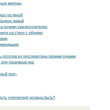
нные методы
ера гостиной
балкон зимой
 и почему предпочтителен
инги на стену с обоями
овки
омендации
ь потолок из гипсокартона своими руками
 для производства
плый пол»
ость утеплителя должна быть?