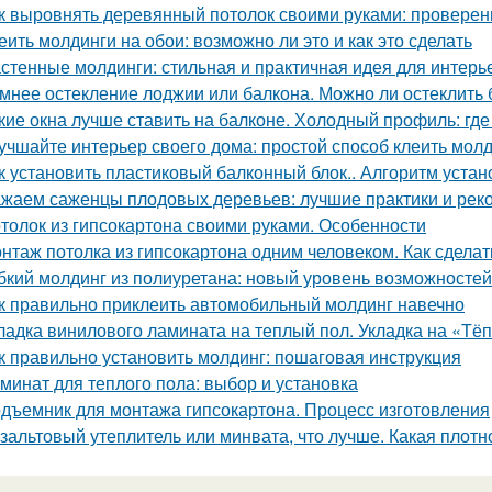
к выровнять деревянный потолок своими руками: провере
еить молдинги на обои: возможно ли это и как это сделать
стенные молдинги: стильная и практичная идея для интерь
мнее остекление лоджии или балкона. Можно ли остеклить 
кие окна лучше ставить на балконе. Холодный профиль: где
учшайте интерьер своего дома: простой способ клеить молд
к установить пластиковый балконный блок.. Алгоритм устан
жаем саженцы плодовых деревьев: лучшие практики и рек
толок из гипсокартона своими руками. Особенности
нтаж потолка из гипсокартона одним человеком. Как сделат
бкий молдинг из полиуретана: новый уровень возможностей
к правильно приклеить автомобильный молдинг навечно
ладка винилового ламината на теплый пол. Укладка на «Тё
к правильно установить молдинг: пошаговая инструкция
минат для теплого пола: выбор и установка
дъемник для монтажа гипсокартона. Процесс изготовления
зальтовый утеплитель или минвата, что лучше. Какая плотн