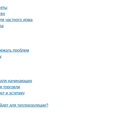
веты
тво
ля частного дома
да
збежать проблем
у
 для начинающих
я торговли
рт и эстетику
ойдет для теплоизоляции?