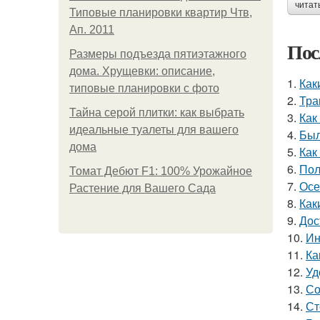
читат
Типовые планировки квартир Чтв,
Ап. 2011
Пос
Размеры подъезда пятиэтажного
дома. Хрущевки: описание,
1.
Как
типовые планировки с фото
2.
Тра
Тайна серой плитки: как выбрать
3.
Как
идеальные туалеты для вашего
4.
Был
дома
5.
Как
6.
Пол
Томат Дебют F1: 100% Урожайное
7.
Осе
Растение для Вашего Сада
8.
Как
9.
Дос
10.
Ин
11.
Ка
12.
Уд
13.
Со
14.
Ст