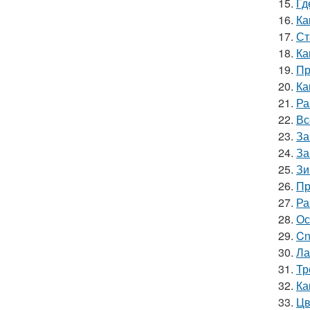
15.
Гд
16.
Ка
17.
Ст
18.
Ка
19.
Пр
20.
Ка
21.
Ра
22.
Вс
23.
За
24.
За
25.
Зи
26.
Пр
27.
Ра
28.
Ос
29.
Cn
30.
Ла
31.
Тр
32.
Ка
33.
Цв