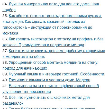
34.
Лучшая минеральная вата для вашего дома: наш
подбор
35.
Как обшить потолок гипсокартоном своими руками-
инструкция. Как сделать красивый потолок из
гипсокартона – инструкция от проектирования до
монтажа
36.
Как крепить гипсокартон к потолку на профиль и без
каркаса. Преимущества и недостатки метода
37.
Клеить или не клеить: решаем проблему с карнизами
и молдингами на обоях
38.
Упрощенный способ монтажа молдинга на стену:
подход для начинающих
39.
Чугунный камин в интерьере гостиной. Особенности
40.
Гостиная с камином в частном доме. Модерн
41.
Базальтовая вата в плитах: эффективный способ
улучшения теплоизоляции
42.
Все, что нужно знать о шкафчиках метал для
раздевалок
43.
Томат Дебют: характеристика и описание сорта