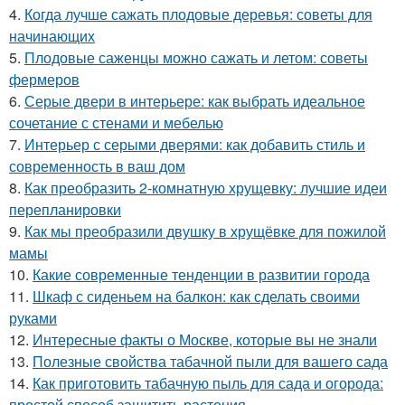
4.
Когда лучше сажать плодовые деревья: советы для
начинающих
5.
Плодовые саженцы можно сажать и летом: советы
фермеров
6.
Серые двери в интерьере: как выбрать идеальное
сочетание с стенами и мебелью
7.
Интерьер с серыми дверями: как добавить стиль и
современность в ваш дом
8.
Как преобразить 2-комнатную хрущевку: лучшие идеи
перепланировки
9.
Как мы преобразили двушку в хрущёвке для пожилой
мамы
10.
Какие современные тенденции в развитии города
11.
Шкаф с сиденьем на балкон: как сделать своими
руками
12.
Интересные факты о Москве, которые вы не знали
13.
Полезные свойства табачной пыли для вашего сада
14.
Как приготовить табачную пыль для сада и огорода:
простой способ защитить растения