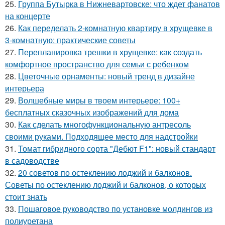
25.
Группа Бутырка в Нижневартовске: что ждет фанатов
на концерте
26.
Как переделать 2-комнатную квартиру в хрущевке в
3-комнатную: практические советы
27.
Перепланировка трешки в хрущевке: как создать
комфортное пространство для семьи с ребенком
28.
Цветочные орнаменты: новый тренд в дизайне
интерьера
29.
Волшебные миры в твоем интерьере: 100+
бесплатных сказочных изображений для дома
30.
Как сделать многофункциональную антресоль
своими руками. Подходящее место для надстройки
31.
Томат гибридного сорта "Дебют F1": новый стандарт
в садоводстве
32.
20 советов по остеклению лоджий и балконов.
Советы по остеклению лоджий и балконов, о которых
стоит знать
33.
Пошаговое руководство по установке молдингов из
полиуретана