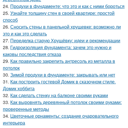
24.
Продухи в фундаменте: что это и как с ними бороться
25.
Узнайте толщину стен в своей квартире: простой
способ
26.
Сносить стены в панельной хрущевке: возможно ли
это и как это сделать
27.
Переделка старую Хрущёвку: идеи и рекомендации
28.
Гидроизоляция фундамента: зачем это нужно и
каковы последствия отказа
29.
Как правильно закрепить антресоль из металла в
потолок
30.
Зимой продухи в фундаменте: закрывать или нет
31.
Как построить гостевой Домик в сказочном стиле.
Домик хоббита
32.
Как сделать стенку на балконе своими руками
33.
Как выровнять деревянный потолок своими руками:
проверенные методы
34.
Цветочные орнаменты: создание очаровательного
интерьера