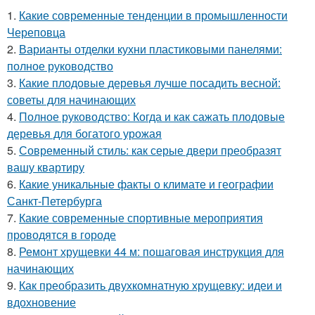
1.
Какие современные тенденции в промышленности
Череповца
2.
Варианты отделки кухни пластиковыми панелями:
полное руководство
3.
Какие плодовые деревья лучше посадить весной:
советы для начинающих
4.
Полное руководство: Когда и как сажать плодовые
деревья для богатого урожая
5.
Современный стиль: как серые двери преобразят
вашу квартиру
6.
Какие уникальные факты о климате и географии
Санкт-Петербурга
7.
Какие современные спортивные мероприятия
проводятся в городе
8.
Ремонт хрущевки 44 м: пошаговая инструкция для
начинающих
9.
Как преобразить двухкомнатную хрущевку: идеи и
вдохновение