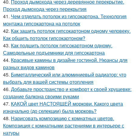
40.
Проход дымохода через деревянное перекрытие.
Проход дымохода через перекрытия
41.
Чем отделать потолок из гипсокартона. Технология
монтажа гипсокартона на потолок
42.
Как зашить потолок гипсокартоном одному человеку.
Как обшить потолок гипсокартоном?
43.
Как подшить потолок гипсокартоном одному.
Самодельные подъемники для гипсокартона
44.
Красивые камины в дизайне гостиной. Нюансы для
разных видов каминов
45.
Биметаллический или алюминиевый радиатор: что
выбрать для вашей системы отопления
46.
Добавьте пространство и комфорт к своей хрущевке:
создание балкона своими руками
47.
КАКОЙ цвет НАСТОЯЩЕЙ моркови. Какого цвета
изначально (до селекции) была морковь?
48.
Нарисовать композицию с комнатных цветов.
Композиция с комнатными растениями в интерьере с
натуры