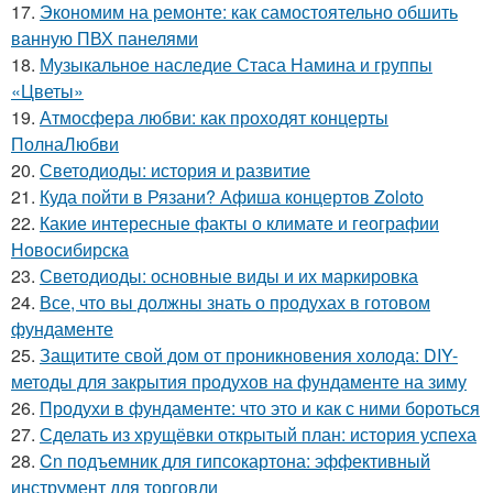
17.
Экономим на ремонте: как самостоятельно обшить
ванную ПВХ панелями
18.
Музыкальное наследие Стаса Намина и группы
«Цветы»
19.
Атмосфера любви: как проходят концерты
ПолнаЛюбви
20.
Светодиоды: история и развитие
21.
Куда пойти в Рязани? Афиша концертов Zoloto
22.
Какие интересные факты о климате и географии
Новосибирска
23.
Светодиоды: основные виды и их маркировка
24.
Все, что вы должны знать о продухах в готовом
фундаменте
25.
Защитите свой дом от проникновения холода: DIY-
методы для закрытия продухов на фундаменте на зиму
26.
Продухи в фундаменте: что это и как с ними бороться
27.
Сделать из хрущёвки открытый план: история успеха
28.
Cn подъемник для гипсокартона: эффективный
инструмент для торговли