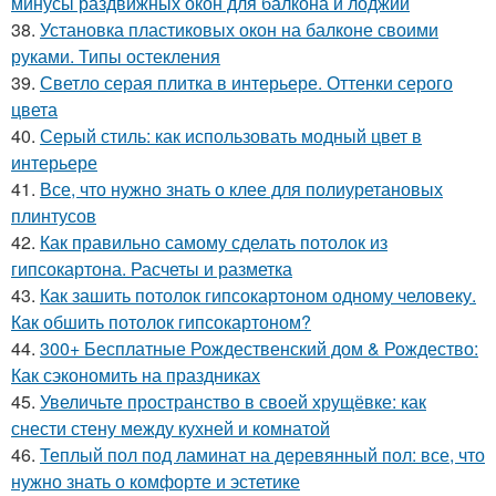
минусы раздвижных окон для балкона и лоджии
38.
Установка пластиковых окон на балконе своими
руками. Типы остекления
39.
Светло серая плитка в интерьере. Оттенки серого
цвета
40.
Серый стиль: как использовать модный цвет в
интерьере
41.
Все, что нужно знать о клее для полиуретановых
плинтусов
42.
Как правильно самому сделать потолок из
гипсокартона. Расчеты и разметка
43.
Как зашить потолок гипсокартоном одному человеку.
Как обшить потолок гипсокартоном?
44.
300+ Бесплатные Рождественский дом & Рождество:
Как сэкономить на праздниках
45.
Увеличьте пространство в своей хрущёвке: как
снести стену между кухней и комнатой
46.
Теплый пол под ламинат на деревянный пол: все, что
нужно знать о комфорте и эстетике