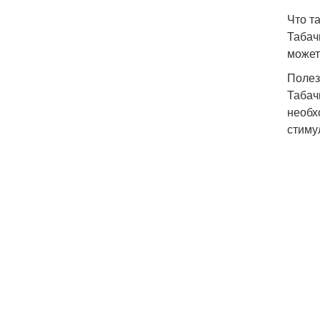
Что т
Табач
может
Полез
Табач
необх
стиму