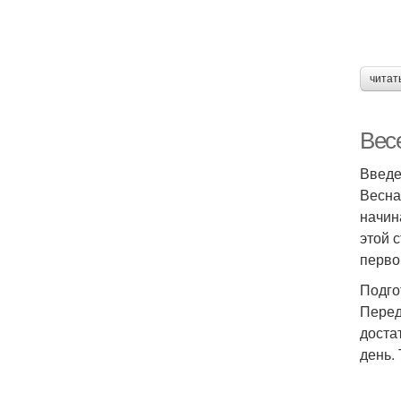
читат
Вес
Введ
Весна
начин
этой 
перво
Подго
Перед
доста
день.