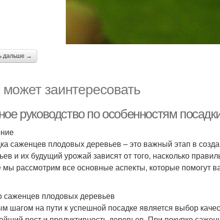
ь дальше →
 может заинтересовать
ное руководство по особенностям посадк
ение
ка саженцев плодовых деревьев – это важный этап в созда
ьев и их будущий урожай зависят от того, насколько правил
е мы рассмотрим все основные аспекты, которые помогут 
 саженцев плодовых деревьев
м шагом на пути к успешной посадке является выбор качес
ейший рост и продуктивность деревьев. При покупке саже