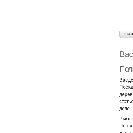
читат
Вас
Пол
Введ
Посад
дерев
стать
деле.
Выбор
Первы
дальн