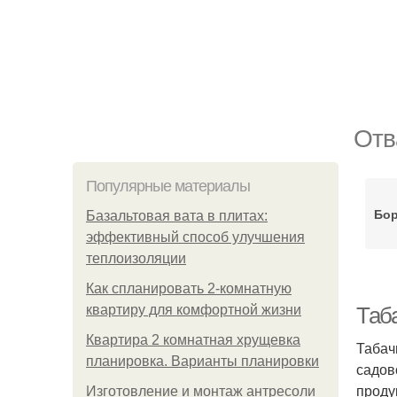
Отв
Популярные материалы
Бор
Базальтовая вата в плитах:
эффективный способ улучшения
теплоизоляции
Как спланировать 2-комнатную
квартиру для комфортной жизни
Таб
Квартира 2 комнатная хрущевка
Табач
планировка. Варианты планировки
садов
проду
Изготовление и монтаж антресоли