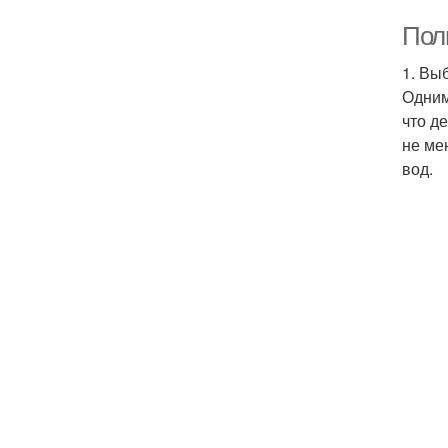
Пол
1. Вы
Одним
что д
не ме
вод.