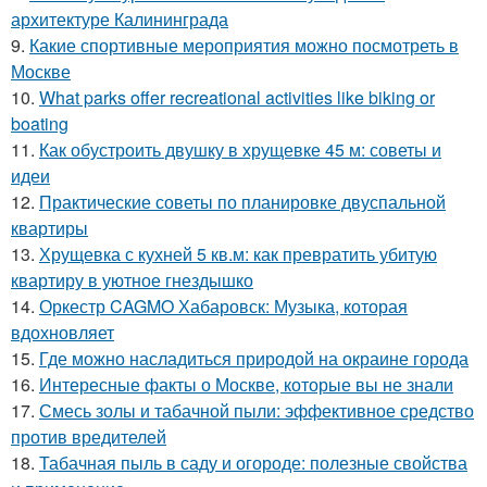
архитектуре Калининграда
9.
Какие спортивные мероприятия можно посмотреть в
Москве
10.
What parks offer recreational activities like biking or
boating
11.
Как обустроить двушку в хрущевке 45 м: советы и
идеи
12.
Практические советы по планировке двуспальной
квартиры
13.
Хрущевка с кухней 5 кв.м: как превратить убитую
квартиру в уютное гнездышко
14.
Оркестр CAGMO Хабаровск: Музыка, которая
вдохновляет
15.
Где можно насладиться природой на окраине города
16.
Интересные факты о Москве, которые вы не знали
17.
Смесь золы и табачной пыли: эффективное средство
против вредителей
18.
Табачная пыль в саду и огороде: полезные свойства