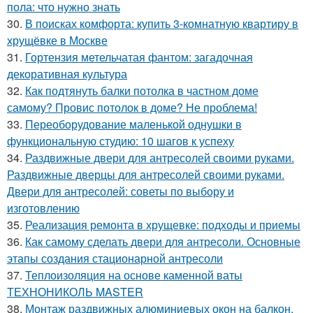
пола: что нужно знать
30.
В поисках комфорта: купить 3-комнатную квартиру в
хрущёвке в Москве
31.
Гортензия метельчатая фантом: загадочная
декоративная культура
32.
Как подтянуть балки потолка в частном доме
самому? Провис потолок в доме? Не проблема!
33.
Переоборудование маленькой однушки в
функциональную студию: 10 шагов к успеху
34.
Раздвижные двери для антресолей своими руками.
Раздвижные дверцы для антресолей своими руками.
Двери для антресолей: советы по выбору и
изготовлению
35.
Реализация ремонта в хрущевке: подходы и приемы
36.
Как самому сделать двери для антресоли. Основные
этапы создания стационарной антресоли
37.
Теплоизоляция на основе каменной ваты
ТЕХНОНИКОЛЬ MASTER
38.
Монтаж раздвижных алюминиевых окон на балкон.