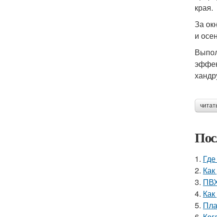
края.
За ок
и осе
Выпол
эффек
хандр
читат
Пос
1.
Где
2.
Как
3.
ПВХ
4.
Как
5.
Пла
6.
Ког