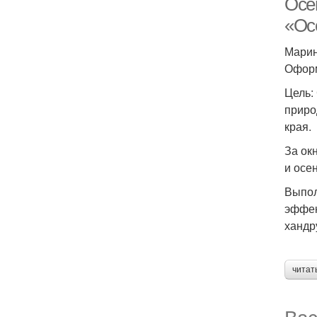
Осе
«Ос
Марин
Оформ
Цель:
приро
края.
За ок
и осе
Выпол
эффек
хандр
читат
Вас