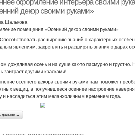
ннее оформление интерьера своими ру
енний декор своими руками»
а Шалькова
ление помещения «Осенний декор своими руками»
 Способствовать расширению знаний о характерных особенн
дным явлениям, закреплять и расширять знания о дарах ос
ном дождливая осень и на душе как-то пасмурно и грустно. 
нь заиграет другими красками!
нение осеннего декора своими руками нам поможет преобр
тных вещиц, а получившееся осеннее настроение наверняк
у и насладиться этим меланхоличным временем года.
ь дальше →
 может заинтересовать