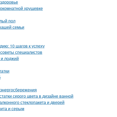
 здоровье
нокомнатной хрущевке
плый пол
 вашей семьи
ию: 10 шагов к успеху
е советы специалистов
 и лоджий
татки
б
 энергосбережения
татки серого цвета в дизайне ванной
лконного стеклопакета и дверей
нита и серым