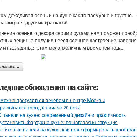
ном дождливая осень и на душе как-то пасмурно и грустно. 
нь заиграет другими красками!
нение осеннего декора своими руками нам поможет преобр
тных вещиц, а получившееся осеннее настроение наверняк
у и насладиться этим меланхоличным временем года.
ь дальше →
ледние обновления на сайте:
 можно прогуляться вечером в центре Москвы
 развивался город в начале 20 века
 панели на кухне: современный дизайн и практичность
 установить фартук на кухне: пошаговая инструкция
стиковые панели на кухне: как трансформировать простран
да и как лучше сажать плодовые деревья: Полное руководс