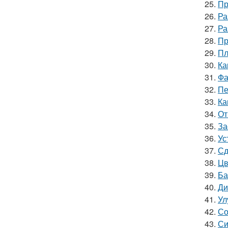
25.
Пр
26.
Ра
27.
Ра
28.
Пр
29.
Пл
30.
Ка
31.
Фа
32.
Пе
33.
Ка
34.
От
35.
За
36.
Ус
37.
Сд
38.
Цв
39.
Ба
40.
Ди
41.
Ул
42.
Со
43.
Си