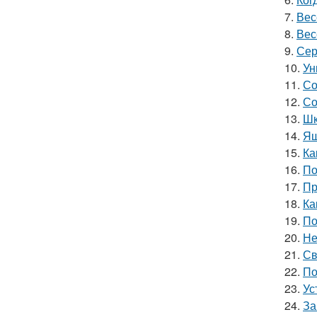
7.
Вес
8.
Вес
9.
Сер
10.
Ун
11.
Со
12.
Со
13.
Шк
14.
Ящ
15.
Ка
16.
По
17.
Пр
18.
Ка
19.
По
20.
Не
21.
Св
22.
По
23.
Ус
24.
За