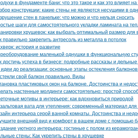
одухи в фундаменте бани: что это такое и как это влияет на
збор конструкции: какие стены не являются несущими в од
зрушение стен в панельке: что можно и что нельзя сносить
остые шаги для самостоятельного укладки ламината на те
анировки хрущевок: как выбрать оптимальный размер для
к правильно закрепить антресоль из металла в потолок
хверк: история и развитие
реоборудование маленькой однушки в функциональную студ
к достичь успеха в бизнесе: подробные рассказы и дельны
 идеи до реализации: основные этапы остекления балконов
стекли свой балкон правильно. Виды
тановка пластиковых окон на балконе. Достоинства и недос
елать настенные молдинги самостоятельно: простой спосо
еточные мотивы в интерьере: как вдохновиться природой
зальтовая вата для утепления: современный материал для
зайн интерьера серой ванной комнаты. Достоинства и недос
учшите внешний вид и комфорт в вашем доме с помощью ба
здание уютного интерьера: гостиные с полом из керамогра
льные стены: Как укрепить стены в хрущевке