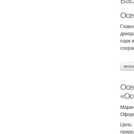
Осе
Главн
декор
парк 
сохра
читат
Осе
«Ос
Марин
Оформ
Цель:
приро