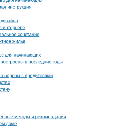
вая инструкция
 дизайна
в интерьере
деальное сочетание
ктное жилье
асс для начинающих
 построены в последние годы
во борьбы с вредителями
дство
стену
ренные методы и рекомендации
ном доме