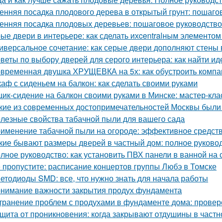
енняя посадка плодового дерева в открытый грунт: пошаго
енняя посадка плодовых деревьев: пошаговое руководство
ые двери в интерьере: как сделать ихcentralным элементом
иверсальное сочетание: как серые двери дополняют стены 
веты по выбору дверей для серого интерьера: как найти и
временная двушка ХРУЩЕВКА на 5х: как обустроить компа
аф с сиденьем на балкон: как сделать своими руками
ик-сидение на балкон своими руками в Минске: мастер-кл
кие из современных достопримечательностей Москвы были
лезные свойства табачной пыли для вашего сада
именение табачной пыли на огороде: эффективное средст
кие бывают размеры дверей в частный дом: полное руково
лное руководство: как установить ПВХ панели в ванной на 
 пропустите: расписание концертов группы Любэ в Томске
етодиоды SMD: все, что нужно знать для начала работы
нимание важности закрытия продух фундамента
транение проблем с продухами в фундаменте дома: прове
щита от проникновения: когда закрывают отдушины в част