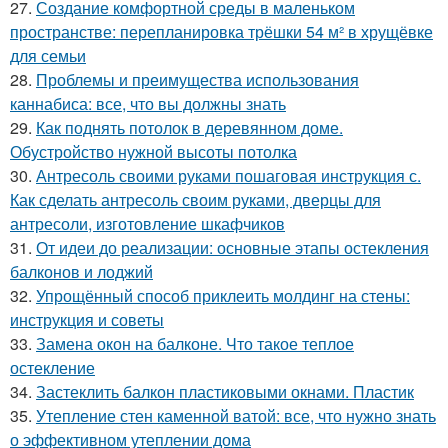
27.
Создание комфортной среды в маленьком
пространстве: перепланировка трёшки 54 м² в хрущёвке
для семьи
28.
Проблемы и преимущества использования
каннабиса: все, что вы должны знать
29.
Как поднять потолок в деревянном доме.
Обустройство нужной высоты потолка
30.
Антресоль своими руками пошаговая инструкция с.
Как сделать антресоль своим руками, дверцы для
антресоли, изготовление шкафчиков
31.
От идеи до реализации: основные этапы остекления
балконов и лоджий
32.
Упрощённый способ приклеить молдинг на стены:
инструкция и советы
33.
Замена окон на балконе. Что такое теплое
остекление
34.
Застеклить балкон пластиковыми окнами. Пластик
35.
Утепление стен каменной ватой: все, что нужно знать
о эффективном утеплении дома