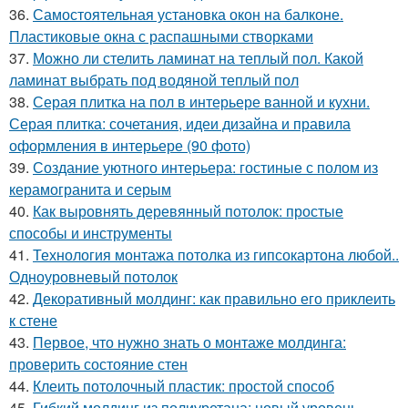
36.
Самостоятельная установка окон на балконе.
Пластиковые окна с распашными створками
37.
Можно ли стелить ламинат на теплый пол. Какой
ламинат выбрать под водяной теплый пол
38.
Серая плитка на пол в интерьере ванной и кухни.
Серая плитка: сочетания, идеи дизайна и правила
оформления в интерьере (90 фото)
39.
Создание уютного интерьера: гостиные с полом из
керамогранита и серым
40.
Как выровнять деревянный потолок: простые
способы и инструменты
41.
Технология монтажа потолка из гипсокартона любой..
Одноуровневый потолок
42.
Декоративный молдинг: как правильно его приклеить
к стене
43.
Первое, что нужно знать о монтаже молдинга:
проверить состояние стен
44.
Клеить потолочный пластик: простой способ
45.
Гибкий молдинг из полиуретана: новый уровень