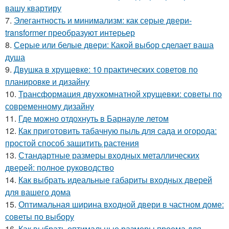
вашу квартиру
7.
Элегантность и минимализм: как серые двери-
transformer преобразуют интерьер
8.
Серые или белые двери: Какой выбор сделает ваша
душа
9.
Двушка в хрущевке: 10 практических советов по
планировке и дизайну
10.
Трансформация двухкомнатной хрущевки: советы по
современному дизайну
11.
Где можно отдохнуть в Барнауле летом
12.
Как приготовить табачную пыль для сада и огорода:
простой способ защитить растения
13.
Стандартные размеры входных металлических
дверей: полное руководство
14.
Как выбрать идеальные габариты входных дверей
для вашего дома
15.
Оптимальная ширина входной двери в частном доме:
советы по выбору
16.
Как выбрать оптимальные размеры проема для