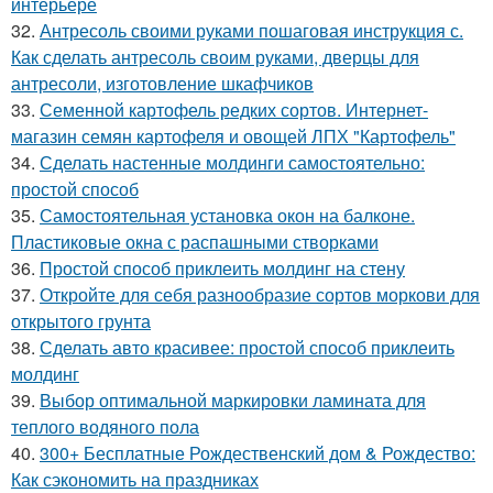
интерьере
32.
Антресоль своими руками пошаговая инструкция с.
Как сделать антресоль своим руками, дверцы для
антресоли, изготовление шкафчиков
33.
Семенной картофель редких сортов. Интернет-
магазин семян картофеля и овощей ЛПХ "Картофель"
34.
Сделать настенные молдинги самостоятельно:
простой способ
35.
Самостоятельная установка окон на балконе.
Пластиковые окна с распашными створками
36.
Простой способ приклеить молдинг на стену
37.
Откройте для себя разнообразие сортов моркови для
открытого грунта
38.
Сделать авто красивее: простой способ приклеить
молдинг
39.
Выбор оптимальной маркировки ламината для
теплого водяного пола
40.
300+ Бесплатные Рождественский дом & Рождество:
Как сэкономить на праздниках