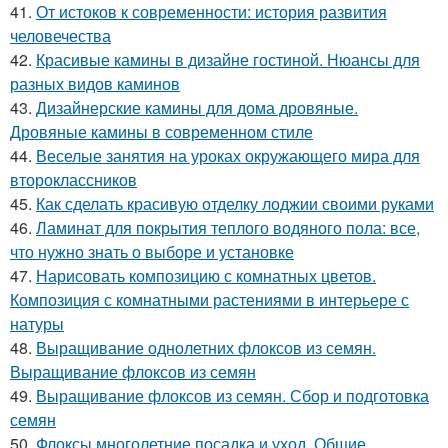
41.
От истоков к современности: история развития
человечества
42.
Красивые камины в дизайне гостиной. Нюансы для
разных видов каминов
43.
Дизайнерские камины для дома дровяные.
Дровяные камины в современном стиле
44.
Веселые занятия на уроках окружающего мира для
второклассников
45.
Как сделать красивую отделку лоджии своими руками
46.
Ламинат для покрытия теплого водяного пола: все,
что нужно знать о выборе и установке
47.
Нарисовать композицию с комнатных цветов.
Композиция с комнатными растениями в интерьере с
натуры
48.
Выращивание однолетних флоксов из семян.
Выращивание флоксов из семян
49.
Выращивание флоксов из семян. Сбор и подготовка
семян
50.
Флоксы многолетние посадка и уход. Общие