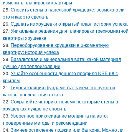
изменить планировку квартиры
25.
Сносить стены в панельной хрущевке: возможно ли
это и как это сделать
26.
Сделать из хрущёвки открытый план: история успеха
27.
Уникальные решения для планировки трехкомнатной
квартиры хрущевка
28.
Переоборудование хрущевки в 3-комнатную
квартиру: история успеха
29.
Базальтовая и минеральная вата: какой материал
лучше для теплоизоляции
30.
Узнайте особенности донного профиля KBE 58 с
крылом
31.
Гидроизоляция фундамента: зачем это нужно и
каковы последствия отказа
32.
Сохраняйте историю: почему некоторые стены в
хрущевках лучше не сносить
33.
Уверенное приклеивание молдинга на авто:
проверенные методы и рекомендации
34.
Зимнее остекление лоджии или балкона. Можно ли