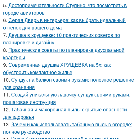
5.
Достопримечательности Ступино: что посмотреть в
городе авиаторов
6.
Серая Дверь в интерьере: как выбрать идеальный
оттенок для вашего дома
7.
Двушка в хрущевке: 10 практических советов по
планировке и дизайну
8.
Практические советы по планировке двуспальной
квартиры
9.
Современная двушка ХРУЩЕВКА на 5х: как
обустроить компактное жилье
10.
Сундук на балкон своими руками: полезное решение
для хранения
11.
Создай уникальную лавочку-сундук своими руками:
пошаговая инструкция
12.
Табачная и махорочная пыль: скрытые опасности
для здоровья
13.
Зачем и как использовать табачную пыль в огороде:
полное руководство