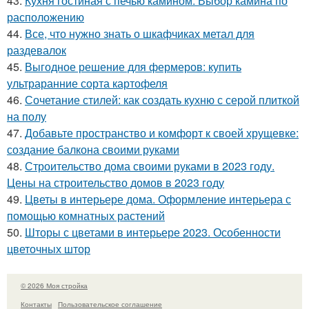
43.
Кухня гостиная с печью камином. Выбор камина по
расположению
44.
Все, что нужно знать о шкафчиках метал для
раздевалок
45.
Выгодное решение для фермеров: купить
ультраранние сорта картофеля
46.
Сочетание стилей: как создать кухню с серой плиткой
на полу
47.
Добавьте пространство и комфорт к своей хрущевке:
создание балкона своими руками
48.
Строительство дома своими руками в 2023 году.
Цены на строительство домов в 2023 году
49.
Цветы в интерьере дома. Оформление интерьера с
помощью комнатных растений
50.
Шторы с цветами в интерьере 2023. Особенности
цветочных штор
© 2026 Моя стройка
Контакты
Пользовательское соглашение