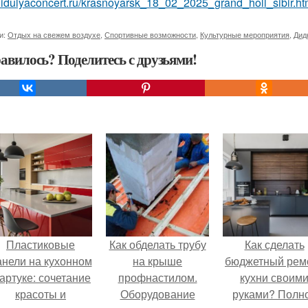
/didulyaconcert.ru/krasnoyarsk_18_02_2025_grand_holl_sibir.ht
и:
Отдых на свежем воздухе
,
Спортивные возможности
,
Культурные мероприятия
,
Дид
авилось? Поделитесь с друзьями!
Пластиковые
Как обделать трубу
Как сделать
анели на кухонном
на крыше
бюджетный рем
артуке: сочетание
профнастилом.
кухни своим
красоты и
Оборудование
руками? Полн