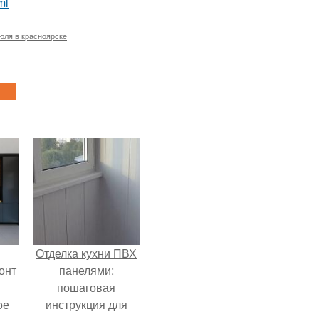
ml
юля в красноярске
Отделка кухни ПВХ
онт
панелями:
и
пошаговая
ое
инструкция для