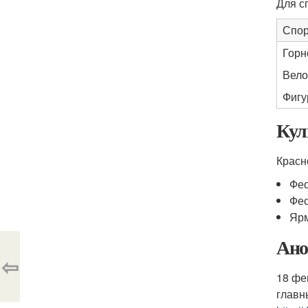
Для с
Спор
Горн
Вело
Фигу
Кул
Красн
Фес
Фес
Ярм
Ано
⇦
18 фе
главн