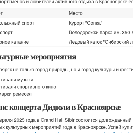
портсменов и любителей активного отдыха в Красноярске е
т
Место
олыжный спорт
Курорт "Сопка"
спорт
Велодорожки парка им. 350-
рное катание
Ледовый каток "Сибирский л
ьтурные мероприятия
оярск не только город природы, но и город культуры и фест
тивали музыки
тивали спортивного кино
арки ремесел
нс концерта Дидюли в Красноярске
враля 2025 года в Grand Hall Sibir состоится долгожданный
ых культурных мероприятий года в Красноярске. Успей купи