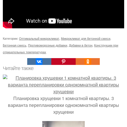
Категории:
Оптимальный микроклимат
,
Микроклимат для бетонной смеси
,
Бетонная смесь
,
Противоморозные добавки
,
Добавки в бетон
,
Конструкции при
отрицательных температурах
Читайте также
Планировка хрущевки 1 комнатной квартиры. 3
варианта перепланировки однокомнатной квартиры
хрущевки