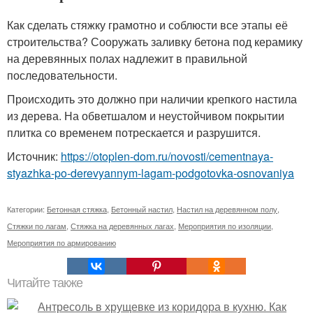
Как сделать стяжку грамотно и соблюсти все этапы её
строительства? Сооружать заливку бетона под керамику
на деревянных полах надлежит в правильной
последовательности.
Происходить это должно при наличии крепкого настила
из дерева. На обветшалом и неустойчивом покрытии
плитка со временем потрескается и разрушится.
Источник:
https://otoplen-dom.ru/novosti/cementnaya-
styazhka-po-derevyannym-lagam-podgotovka-osnovaniya
Категории:
Бетонная стяжка
,
Бетонный настил
,
Настил на деревянном полу
,
Стяжки по лагам
,
Стяжка на деревянных лагах
,
Мероприятия по изоляции
,
Мероприятия по армированию
Читайте также