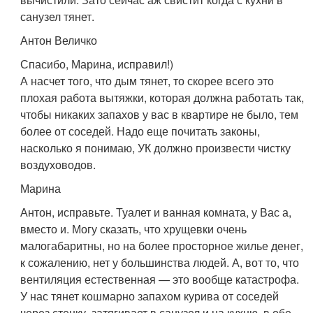
санузел тянет.
Антон Величко
Спасибо, Марина, исправил!)
А насчет того, что дым тянет, то скорее всего это
плохая работа вытяжки, которая должна работать так,
чтобы никаких запахов у вас в квартире не было, тем
более от соседей. Надо еще почитать законы,
насколько я понимаю, УК должно произвести чистку
воздуховодов.
Марина
Антон, исправьте. Туалет и ванная комната, у Вас а,
вместо и. Могу сказать, что хрущевки очень
малогабаритны, но на более просторное жилье денег,
к сожалению, нет у большинства людей. А, вот то, что
вентиляция естественная — это вообще катастрофа.
У нас тянет кошмарно запахом курива от соседей
через стенку, затягивает в санузел и на кухню, в обе