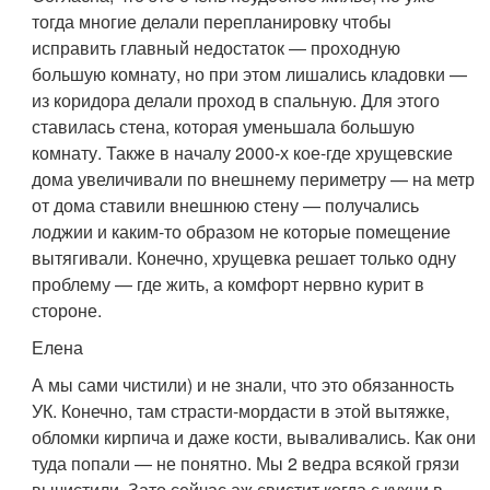
тогда многие делали перепланировку чтобы
исправить главный недостаток — проходную
большую комнату, но при этом лишались кладовки —
из коридора делали проход в спальную. Для этого
ставилась стена, которая уменьшала большую
комнату. Также в началу 2000-х кое-где хрущевские
дома увеличивали по внешнему периметру — на метр
от дома ставили внешнюю стену — получались
лоджии и каким-то образом не которые помещение
вытягивали. Конечно, хрущевка решает только одну
проблему — где жить, а комфорт нервно курит в
стороне.
Елена
А мы сами чистили) и не знали, что это обязанность
УК. Конечно, там страсти-мордасти в этой вытяжке,
обломки кирпича и даже кости, вываливались. Как они
туда попали — не понятно. Мы 2 ведра всякой грязи
вычистили. Зато сейчас аж свистит когда с кухни в