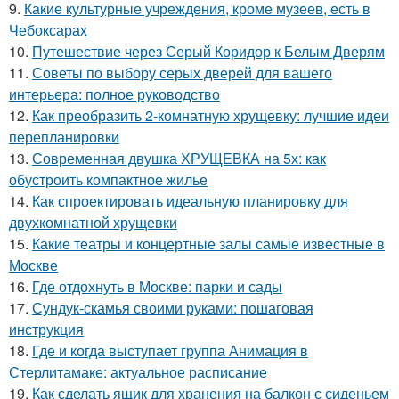
9.
Какие культурные учреждения, кроме музеев, есть в
Чебоксарах
10.
Путешествие через Серый Коридор к Белым Дверям
11.
Советы по выбору серых дверей для вашего
интерьера: полное руководство
12.
Как преобразить 2-комнатную хрущевку: лучшие идеи
перепланировки
13.
Современная двушка ХРУЩЕВКА на 5х: как
обустроить компактное жилье
14.
Как спроектировать идеальную планировку для
двухкомнатной хрущевки
15.
Какие театры и концертные залы самые известные в
Москве
16.
Где отдохнуть в Москве: парки и сады
17.
Сундук-скамья своими руками: пошаговая
инструкция
18.
Где и когда выступает группа Анимация в
Стерлитамаке: актуальное расписание
19.
Как сделать ящик для хранения на балкон с сиденьем