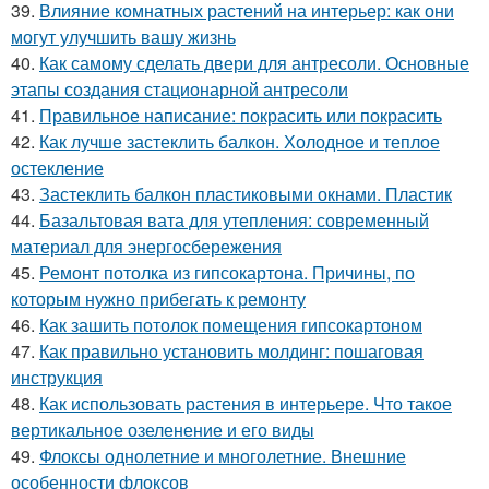
39.
Влияние комнатных растений на интерьер: как они
могут улучшить вашу жизнь
40.
Как самому сделать двери для антресоли. Основные
этапы создания стационарной антресоли
41.
Правильное написание: покрасить или покрасить
42.
Как лучше застеклить балкон. Холодное и теплое
остекление
43.
Застеклить балкон пластиковыми окнами. Пластик
44.
Базальтовая вата для утепления: современный
материал для энергосбережения
45.
Ремонт потолка из гипсокартона. Причины, по
которым нужно прибегать к ремонту
46.
Как зашить потолок помещения гипсокартоном
47.
Как правильно установить молдинг: пошаговая
инструкция
48.
Как использовать растения в интерьере. Что такое
вертикальное озеленение и его виды
49.
Флоксы однолетние и многолетние. Внешние
особенности флоксов