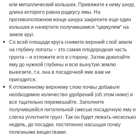
или металлический колышек. Привяжите к нему шнур,
длина которого равна радиусу ямы. На
противоположном конце шнура закрепите еще один
колышек и начертите получившимся "циркулем" на
земле круг.
Со всей площади круга снимите верхний слой земли
на глубину лопаты – это самая плодородная часть
грунта – и отложите его в сторону. Затем докопайте
яму до нужной глубины и всю вынутую землю
вывезите, т.к. она в посадочной яме вам не
пригодится.
К отложенному верхнему слою почвы добавьте
необходимое количество удобрений (об этом ниже) и
все тщательно перемешайте. Заполните
получившейся питательной смесью посадочную яму и
слегка уплотните грунт. Так он будет лежать несколько
недель, до посадки, постепенно насыщая почву
полезными веществами.