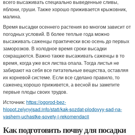
всего высаживать специально выведенные сливы,
яблони, груши. Также хорошо приживается крыжовник,
малина.
Время высадки осеннего растения во многом зависит от
погодных условий. В более теплые года можно
высаживать саженцы практически всю осень до первых
заморозков. В холодное время сроки высадки
сокращаются. Важно также высаживать саженцы в то
время, когда уже вся листва опала. Тогда листья не
забирают на себя все питательные вещества, оставляя
их корневой системе. Если все сделано правило, то
саженец хорошо приживется, а весной вы заметите
первые плоды своих трудов.
Источник:
https://ogorod-bez-
hlopot.zelynyjsad.info/stati/kak-sozdat-plodovyy-sad-na-
vashem-uchastke-sovety-i-rekomendacii
Как подготовить почву для посадки