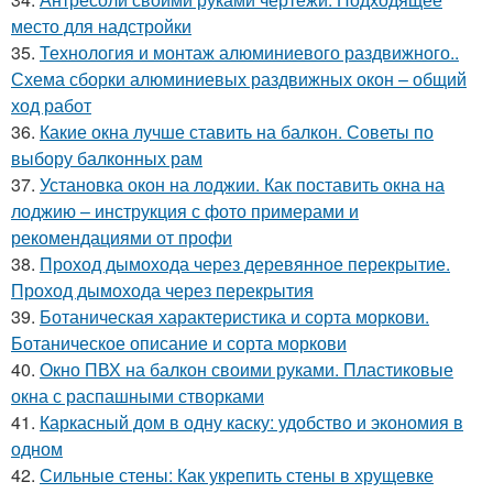
место для надстройки
35.
Технология и монтаж алюминиевого раздвижного..
Схема сборки алюминиевых раздвижных окон – общий
ход работ
36.
Какие окна лучше ставить на балкон. Советы по
выбору балконных рам
37.
Установка окон на лоджии. Как поставить окна на
лоджию – инструкция с фото примерами и
рекомендациями от профи
38.
Проход дымохода через деревянное перекрытие.
Проход дымохода через перекрытия
39.
Ботаническая характеристика и сорта моркови.
Ботаническое описание и сорта моркови
40.
Окно ПВХ на балкон своими руками. Пластиковые
окна с распашными створками
41.
Каркасный дом в одну каску: удобство и экономия в
одном
42.
Сильные стены: Как укрепить стены в хрущевке