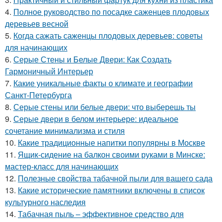
4.
Полное руководство по посадке саженцев плодовых
деревьев весной
5.
Когда сажать саженцы плодовых деревьев: советы
для начинающих
6.
Серые Стены и Белые Двери: Как Создать
Гармоничный Интерьер
7.
Какие уникальные факты о климате и географии
Санкт-Петербурга
8.
Серые стены или белые двери: что выберешь ты
9.
Серые двери в белом интерьере: идеальное
сочетание минимализма и стиля
10.
Какие традиционные напитки популярны в Москве
11.
Ящик-сидение на балкон своими руками в Минске:
мастер-класс для начинающих
12.
Полезные свойства табачной пыли для вашего сада
13.
Какие исторические памятники включены в список
культурного наследия
14.
Табачная пыль – эффективное средство для