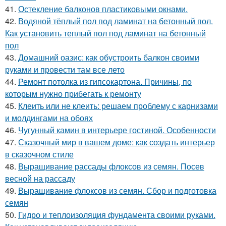
41.
Остекление балконов пластиковыми окнами.
42.
Водяной тёплый пол под ламинат на бетонный пол.
Как установить теплый пол под ламинат на бетонный
пол
43.
Домашний оазис: как обустроить балкон своими
руками и провести там все лето
44.
Ремонт потолка из гипсокартона. Причины, по
которым нужно прибегать к ремонту
45.
Клеить или не клеить: решаем проблему с карнизами
и молдингами на обоях
46.
Чугунный камин в интерьере гостиной. Особенности
47.
Сказочный мир в вашем доме: как создать интерьер
в сказочном стиле
48.
Выращивание рассады флоксов из семян. Посев
весной на рассаду
49.
Выращивание флоксов из семян. Сбор и подготовка
семян
50.
Гидро и теплоизоляция фундамента своими руками.