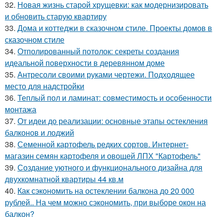
32.
Новая жизнь старой хрущевки: как модернизировать
и обновить старую квартиру
33.
Дома и коттеджи в сказочном стиле. Проекты домов в
сказочном стиле
34.
Отполированный потолок: секреты создания
идеальной поверхности в деревянном доме
35.
Антресоли своими руками чертежи. Подходящее
место для надстройки
36.
Теплый пол и ламинат: совместимость и особенности
монтажа
37.
От идеи до реализации: основные этапы остекления
балконов и лоджий
38.
Семенной картофель редких сортов. Интернет-
магазин семян картофеля и овощей ЛПХ "Картофель"
39.
Создание уютного и функционального дизайна для
двухкомнатной квартиры 44 кв.м
40.
Как сэкономить на остеклении балкона до 20 000
рублей.. На чем можно сэкономить, при выборе окон на
балкон?