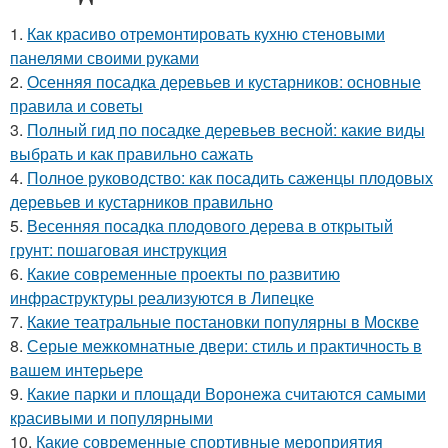
1.
Как красиво отремонтировать кухню стеновыми
панелями своими руками
2.
Осенняя посадка деревьев и кустарников: основные
правила и советы
3.
Полный гид по посадке деревьев весной: какие виды
выбрать и как правильно сажать
4.
Полное руководство: как посадить саженцы плодовых
деревьев и кустарников правильно
5.
Весенняя посадка плодового дерева в открытый
грунт: пошаговая инструкция
6.
Какие современные проекты по развитию
инфраструктуры реализуются в Липецке
7.
Какие театральные постановки популярны в Москве
8.
Серые межкомнатные двери: стиль и практичность в
вашем интерьере
9.
Какие парки и площади Воронежа считаются самыми
красивыми и популярными
10.
Какие современные спортивные мероприятия