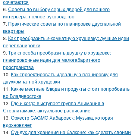
сочетаются
6.
Советы по выбору серых дверей для вашего
интерьера: полное руководство
7.
Практические советы по планировке двуспальной
квартиры
8.
Как преобразить 2-комнатную хрущевку: лучшие идеи
перепланировки
9.
Три способа преобразить двушку в хрущевке:
планировочные идеи для малогабаритного
пространства
10.
Как спроектировать идеальную планировку для
двухкомнатной хрущевки
11.
Какие местные блюда и продукты стоит попробовать
во Владивостоке
12.
Где и когда выступает группа Анимация в
Стерлитамаке: актуальное расписание
13.
Оркестр CAGMO Хабаровск: Музыка, которая
вдохновляет
14.
Сундук для хранения на балконе: как сделать своими