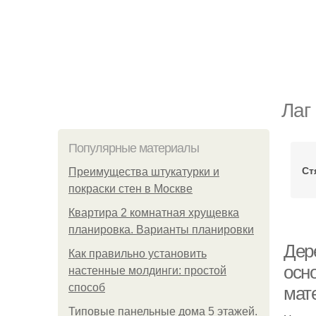
Лаг
Популярные материалы
Ст
Преимущества штукатурки и
покраски стен в Москве
Квартира 2 комнатная хрущевка
планировка. Варианты планировки
Дер
Как правильно установить
осно
настенные молдинги: простой
способ
мат
Типовые панельные дома 5 этажей.