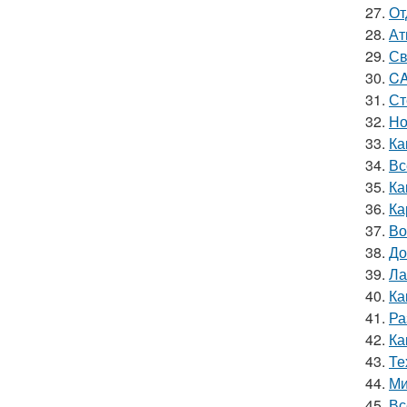
27.
От
28.
Ат
29.
Св
30.
CA
31.
Ст
32.
Но
33.
Ка
34.
Вс
35.
Ка
36.
Ка
37.
Во
38.
До
39.
Ла
40.
Ка
41.
Ра
42.
Ка
43.
Те
44.
Ми
45.
Вс