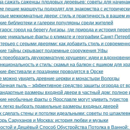
да сажать саженцы плодовых деревьев: советы для начин
ие пешие маршруты подходят для знакомства с историческ
рые межкомнатные двери: стиль и практичность в вашем и
кие библиотеки и галереи популярны среди жителей
гарск: город на берегу Ангары, где природа и история пере
кие уникальные факты о климате и географии Санкт-Петер
терьер с серыми дверями: как добавить стиль и современн
кие тайны скрывают подземные сооружения Уфы
к преобразить двухкомнатную хрущевку: идеи и вдохновени
нкциональность и стиль: скамья на балкон с ящиком для хр
кие фестивали и праздники проводятся в Орске
е можно увидеть древние церкви и монастыри Вологды
бачная пыль – эффективное средство защиты огорода от в
андартные размеры входной двери в частный дом: полное 
кие необычные факты о Ярославле могут удивить туристов
к легко выбрать правильные размеры входных дверей
к сделать стены и потолки идеальными: советы по шпаклевк
орь Саруханов и Москва: история любви и музыки
остой и Дешёвый Способ Обустройства Потолка в Ванной: