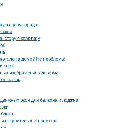
ия
ную сцену города
 важно
ть старую квартиру
соб
аты
 потолок в доме? Не проблема!
и сорт
чных изображений для дома
х» сказок
движных окон для балкона и лоджии
овки
 блока
ших строительных проектов
гов