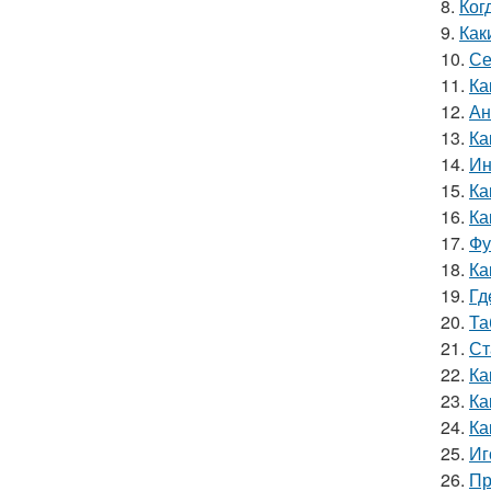
8.
Ког
9.
Как
10.
Се
11.
Ка
12.
Ан
13.
Ка
14.
Ин
15.
Ка
16.
Ка
17.
Фу
18.
Ка
19.
Гд
20.
Та
21.
Ст
22.
Ка
23.
Ка
24.
Ка
25.
Иг
26.
Пр