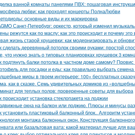
делка ванной комнаты панелями ПВХ: пошаговая инструкц
мосфера любви: как проходят концерты ПолнаЛюбви
етодиоды: основные виды и их маркировка
GMO Санкт-Петербург: оркестр, который изменил музыкаль
ены режутся как по маслу: как это происходит и почему это
вая жизнь старой хрущевки: как модернизировать и обнови
к сделать деревянный потолок своими руками: простой спо
е, что нужно знать о типовых планировках хрущевок 3 комн
к подтянуть балки потолка в частном доме самому? Провис
ртофель для посадки и еды: как правильно выбрать семена 
лшебные миры в твоем интерьере: 100+ бесплатных сказо
ма, как в сказке. Семь удивительных домиков из «волшебны
минат для теплых полов: проверенные советы для выбора
к происходит установка стеклопакета на лоджии
здвижные окна на балкон или лоджию. Плюсы и минусы раз
к установить пластиковый балконный блок.. Алгоритм устан
хнология монтажа балконных окон. Конструкция балконного
нвата или базальтовая вата: какой материал лучше для ва
е о клее: выбор оптимального клея для плинтусов и молдин