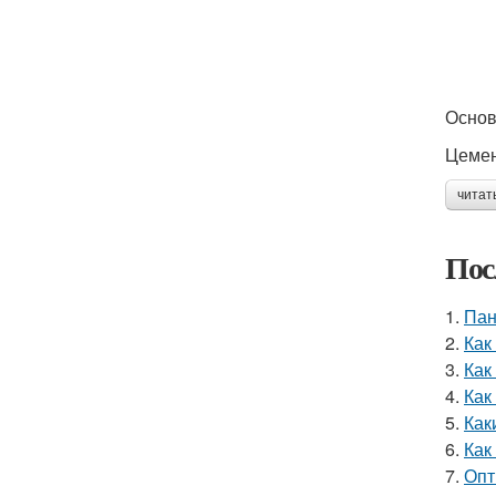
Основ
Цемен
читат
Пос
1.
Пан
2.
Как
3.
Как
4.
Как
5.
Как
6.
Как
7.
Опт