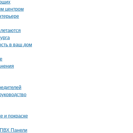
ающих
им центром
нтерьере
плетаются
бурга
ость в ваш дом
е
анения
редителей
руководство
е и покраске
 ПВХ Панели