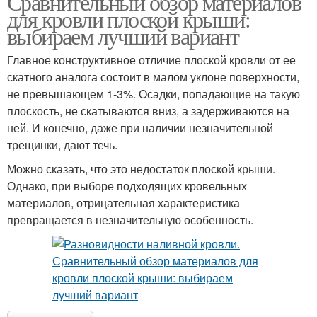
Сравнительный обзор материалов
для кровли плоской крыши:
выбираем лучший вариант
Главное конструктивное отличие плоской кровли от ее
Ондулин на крышу
Андулиновая крыша
скатного аналога состоит в малом уклоне поверхности,
не превышающем 1-3%. Осадки, попадающие на такую
плоскость, не скатываются вниз, а задерживаются на
ней. И конечно, даже при наличии незначительной
Крыши из
Крыши из ондулина
трещинки, дают течь.
металлочерепицы
Можно сказать, что это недостаток плоской крыши.
Однако, при выборе подходящих кровельных
материалов, отрицательная характеристика
Крыши под
Ондулин на крыше
превращается в незначительную особенность.
металлочерепицу
Черепица для крыш
Металлическая крыша