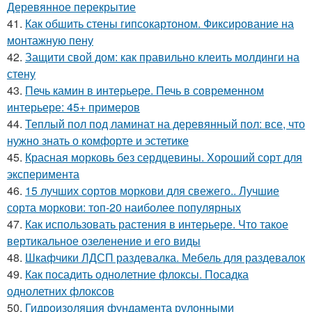
Деревянное перекрытие
41.
Как обшить стены гипсокартоном. Фиксирование на
монтажную пену
42.
Защити свой дом: как правильно клеить молдинги на
стену
43.
Печь камин в интерьере. Печь в современном
интерьере: 45+ примеров
44.
Теплый пол под ламинат на деревянный пол: все, что
нужно знать о комфорте и эстетике
45.
Красная морковь без сердцевины. Хороший сорт для
эксперимента
46.
15 лучших сортов моркови для свежего.. Лучшие
сорта моркови: топ-20 наиболее популярных
47.
Как использовать растения в интерьере. Что такое
вертикальное озеленение и его виды
48.
Шкафчики ЛДСП раздевалка. Мебель для раздевалок
49.
Как посадить однолетние флоксы. Посадка
однолетних флоксов
50.
Гидроизоляция фундамента рулонными