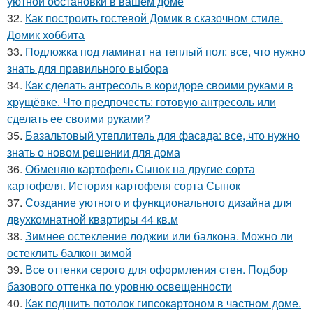
уютной обстановки в вашем доме
32.
Как построить гостевой Домик в сказочном стиле.
Домик хоббита
33.
Подложка под ламинат на теплый пол: все, что нужно
знать для правильного выбора
34.
Как сделать антресоль в коридоре своими руками в
хрущёвке. Что предпочесть: готовую антресоль или
сделать ее своими руками?
35.
Базальтовый утеплитель для фасада: все, что нужно
знать о новом решении для дома
36.
Обменяю картофель Сынок на другие сорта
картофеля. История картофеля сорта Сынок
37.
Создание уютного и функционального дизайна для
двухкомнатной квартиры 44 кв.м
38.
Зимнее остекление лоджии или балкона. Можно ли
остеклить балкон зимой
39.
Все оттенки серого для оформления стен. Подбор
базового оттенка по уровню освещенности
40.
Как подшить потолок гипсокартоном в частном доме.