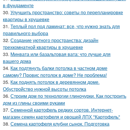
в фундаменте
30.
Улучшить пространство: советы по перепланировке
квартиры в хрущевке
31.
Теплый пол под ламинат: все, что нужно знать для
правильного выбора
32.
Создание уютного пространства: дизайн
трехкомнатной квартиры в хрущевке
33.
Минвата или базальтовая вата: что лучше для
вашего дома
34.
Как подтянуть балки потолка в частном доме
самому? Провис потолок в доме? Не проблема!
35.
Как поднять потолок в деревянном доме.
Обустройство нужной высоты потолка
36.
Строим дом по технологии глиночурки. Как построить
дом из глины своими руками
37.
Семенной картофель редких сортов. Интернет-
магазин семян картофеля и овощей ЛПХ "Картофель"
38.
Семена картофеля клубни сынок. Подготовка