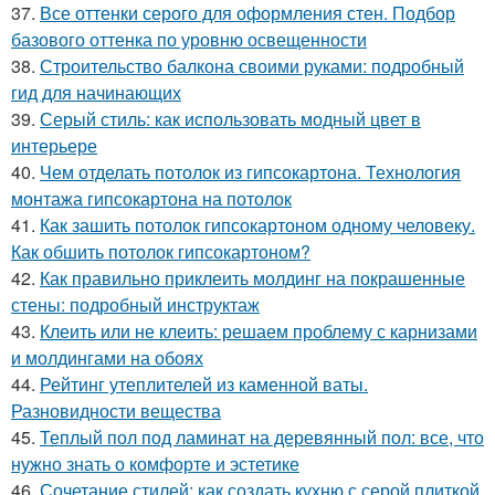
37.
Все оттенки серого для оформления стен. Подбор
базового оттенка по уровню освещенности
38.
Строительство балкона своими руками: подробный
гид для начинающих
39.
Серый стиль: как использовать модный цвет в
интерьере
40.
Чем отделать потолок из гипсокартона. Технология
монтажа гипсокартона на потолок
41.
Как зашить потолок гипсокартоном одному человеку.
Как обшить потолок гипсокартоном?
42.
Как правильно приклеить молдинг на покрашенные
стены: подробный инструктаж
43.
Клеить или не клеить: решаем проблему с карнизами
и молдингами на обоях
44.
Рейтинг утеплителей из каменной ваты.
Разновидности вещества
45.
Теплый пол под ламинат на деревянный пол: все, что
нужно знать о комфорте и эстетике
46.
Сочетание стилей: как создать кухню с серой плиткой