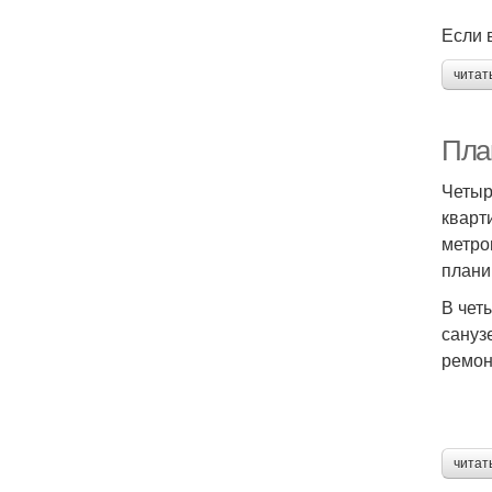
Если 
читат
Пла
Четыр
кварт
метро
плани
В чет
сануз
ремон
читат