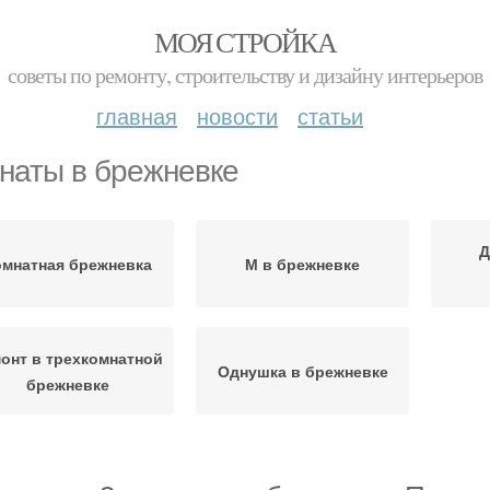
МОЯ СТРОЙКА
советы по ремонту, строительству и дизайну интерьеров
главная
новости
статьи
наты в брежневке
Д
омнатная брежневка
М в брежневке
онт в трехкомнатной
Однушка в брежневке
брежневке