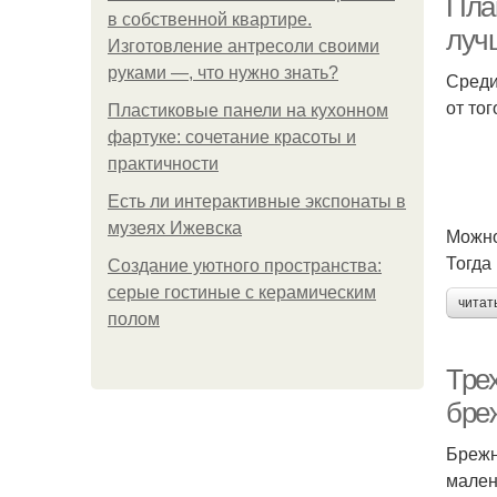
Пла
в собственной квартире.
луч
Изготовление антресоли своими
руками —, что нужно знать?
Среди
от то
Пластиковые панели на кухонном
фартуке: сочетание красоты и
практичности
Есть ли интерактивные экспонаты в
музеях Ижевска
Можно
Тогда
Создание уютного пространства:
серые гостиные с керамическим
читат
полом
Тре
бре
Брежн
мален