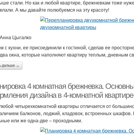
выше стали. Но как и любой квартире, брежневкам тоже нуж
делали. А мы давайте полюбуемся на эту красоту!
 Анна Цыгалко
м с кухни, ее присоединили к гостиной, сделав ее просторне
 два окна, которые наполняют квартиру теплым, дневным св
ь дальше →
нировка 4 комнатная брежневка. Основн
рмления дизайна в 4-комнатной квартире
любой четырехкомнатной квартиры отличается от большинс
наличием балконов, лоджий, кладовок, встроенных шкафов.
ьные или же одна-две – проходными.