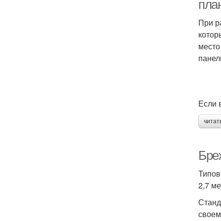
пла
При р
котор
место
панел
Если 
читат
Бре
Типов
2,7 м
Станд
своем