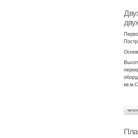
Дву
дву
Перво
Постр
Основ
Высот
перек
обору
кв.м.
читат
Пла