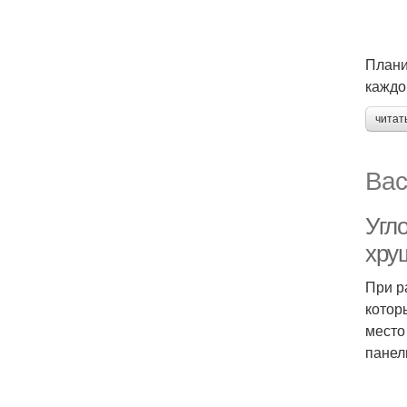
Плани
каждо
читат
Вас
Угл
хру
При р
котор
место
панел