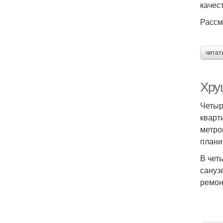
качес
Рассм
читат
Хру
Четыр
кварт
метро
плани
В чет
сануз
ремон