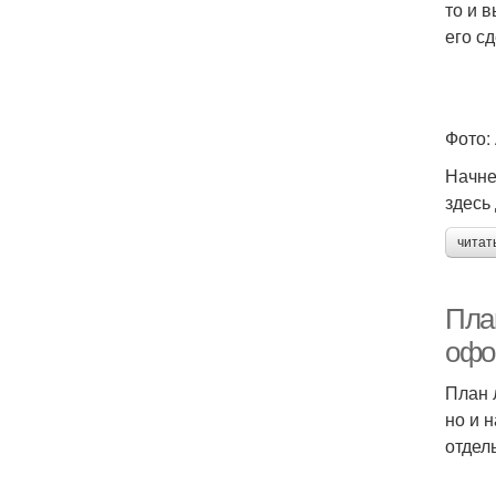
то и 
его с
Фото:
Начне
здесь
читат
Пла
офо
План 
но и 
отдел