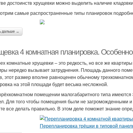
тве достоинств хрущевки можно выделить наличие кладовки
отрим самые распространенные типы планировок подробн
ь дальше →
щевка 4 комнатная планировка. Особенн
ех комнатные хрущевки – это редкость, но все же квартиры 
иры нередко вызывает затруднения. Площадь данного поме
в, этот размер вполне равноценен обычному трехкомнатн
ровка на этой площади будет весьма несложной.
ырёхкомнатном помещении малогабаритного типа имеются 3 
ел. Для того чтобы помещения были не загроможденными и
те все делать правильно. В этом деле поможет знание оп