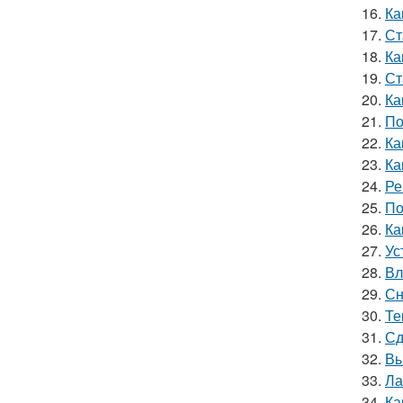
16.
Ка
17.
Ст
18.
Ка
19.
Ст
20.
Ка
21.
По
22.
Ка
23.
Ка
24.
Ре
25.
По
26.
Ка
27.
Ус
28.
Вл
29.
Сн
30.
Те
31.
Сд
32.
Вы
33.
Ла
34.
Ка