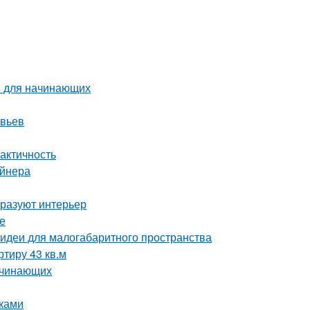
ы для начинающих
евьев
актичность
айнера
бразуют интерьер
е
 идеи для малогабаритного пространства
ртиру 43 кв.м
ачинающих
уками