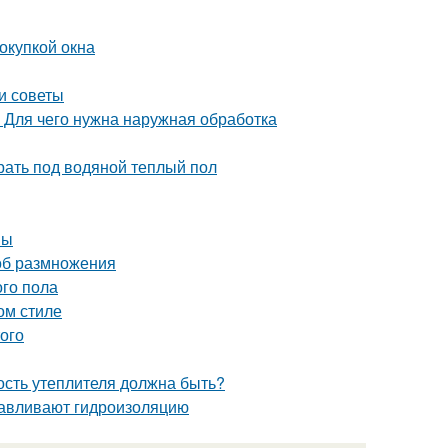
окупкой окна
и советы
 Для чего нужна наружная обработка
рать под водяной теплый пол
ны
об размножения
го пола
ом стиле
того
ость утеплителя должна быть?
навливают гидроизоляцию