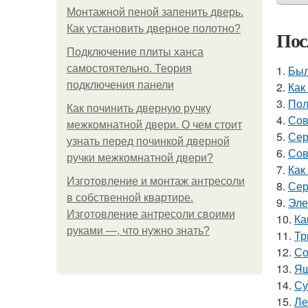
Монтажной пеной запенить дверь.
Как установить дверное полотно?
Пос
Подключение плиты ханса
самостоятельно. Теория
1.
Был
подключения панели
2.
Как
3.
Пол
Как починить дверную ручку
4.
Сов
межкомнатной двери. О чем стоит
5.
Сер
узнать перед починкой дверной
6.
Сов
ручки межкомнатной двери?
7.
Как
Изготовление и монтаж антресоли
8.
Сер
в собственной квартире.
9.
Эле
Изготовление антресоли своими
10.
Ка
руками —, что нужно знать?
11.
Тр
12.
Со
13.
Ящ
14.
Су
15.
Ле