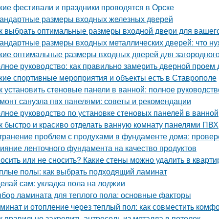
кие фестивали и праздники проводятся в Орске
андартные размеры входных железных дверей
к выбрать оптимальные размеры входной двери для вашего
андартные размеры входных металлических дверей: что ну
кие оптимальные размеры входных дверей для загородног
лное руководство: как правильно замерить дверной проем 
кие спортивные мероприятия и объекты есть в Ставрополе
к установить стеновые панели в ванной: полное руководст
монт санузла пвх панелями: советы и рекомендации
лное руководство по установке стеновых панелей в ванной
к быстро и красиво отделать ванную комнату панелями ПВХ
транение проблем с продухами в фундаменте дома: прове
ияние ленточного фундамента на качество продуктов
осить или не сносить? Какие стены можно удалить в кварти
плые полы: как выбрать подходящий ламинат
елай сам: укладка пола на лоджии
бор ламината для теплого пола: основные факторы
минат и отопление через теплый пол: как совместить комфо
к правильно закрепить антресоль из металла в потолок