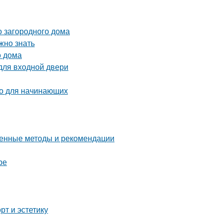
 загородного дома
жно знать
о дома
для входной двери
во для начинающих
ренные методы и рекомендации
ре
рт и эстетику