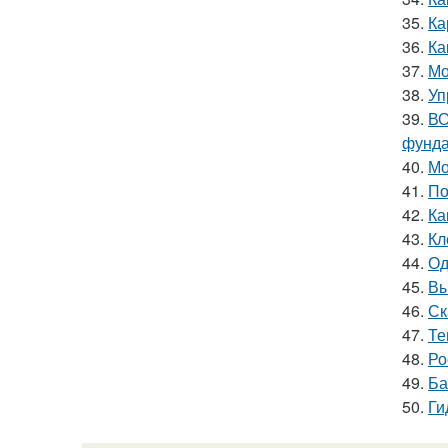
35.
Ка
36.
Ка
37.
Мо
38.
Уп
39.
ВО
фунд
40.
Мо
41.
По
42.
Ка
43.
Кл
44.
Од
45.
Вы
46.
Ск
47.
Те
48.
Ро
49.
Ба
50.
Ги