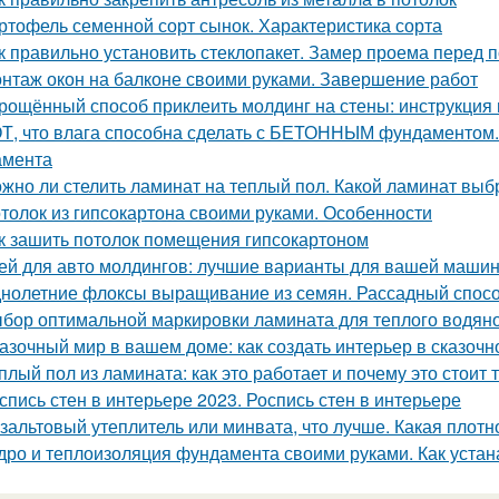
ртофель семенной сорт сынок. Характеристика сорта
к правильно установить стеклопакет. Замер проема перед п
нтаж окон на балконе своими руками. Завершение работ
рощённый способ приклеить молдинг на стены: инструкция 
Т, что влага способна сделать с БЕТОННЫМ фундаментом.
амента
жно ли стелить ламинат на теплый пол. Какой ламинат выб
толок из гипсокартона своими руками. Особенности
к зашить потолок помещения гипсокартоном
ей для авто молдингов: лучшие варианты для вашей маши
нолетние флоксы выращивание из семян. Рассадный спос
бор оптимальной маркировки ламината для теплого водяно
азочный мир в вашем доме: как создать интерьер в сказочн
плый пол из ламината: как это работает и почему это стоит 
спись стен в интерьере 2023. Роспись стен в интерьере
зальтовый утеплитель или минвата, что лучше. Какая плотн
дро и теплоизоляция фундамента своими руками. Как уста