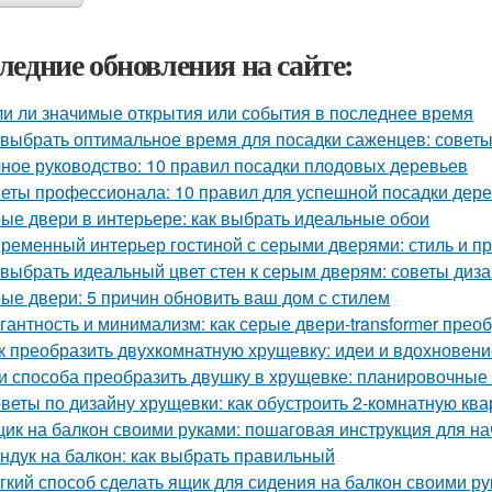
ледние обновления на сайте:
и ли значимые открытия или события в последнее время
 выбрать оптимальное время для посадки саженцев: совет
ное руководство: 10 правил посадки плодовых деревьев
еты профессионала: 10 правил для успешной посадки дер
ые двери в интерьере: как выбрать идеальные обои
ременный интерьер гостиной с серыми дверями: стиль и пр
 выбрать идеальный цвет стен к серым дверям: советы диз
ые двери: 5 причин обновить ваш дом с стилем
гантность и минимализм: как серые двери-transformer прео
к преобразить двухкомнатную хрущевку: идеи и вдохновени
и способа преобразить двушку в хрущевке: планировочные
веты по дизайну хрущевки: как обустроить 2-комнатную ква
ик на балкон своими руками: пошаговая инструкция для н
ндук на балкон: как выбрать правильный
гкий способ сделать ящик для сидения на балкон своими р