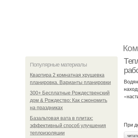
Ком
Теп
Популярные материалы
раб
Квартира 2 комнатная хрущевка
Водян
планировка. Варианты планировки
наход
300+ Бесплатные Рождественский
«наст
дом & Рождество: Как сэкономить
на праздниках
Базальтовая вата в плитах:
При д
эффективный способ улучшения
теплоизоляции
читат